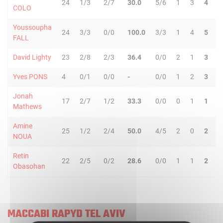
24
1/3
2/7
30.0
5/6
1
3
4
4
COLO
Youssoupha
24
3/3
0/0
100.0
3/3
1
4
5
0
FALL
David Lighty
23
2/8
2/3
36.4
0/0
2
1
3
0
Yves PONS
4
0/1
0/0
-
0/0
1
2
3
0
Jonah
17
2/7
1/2
33.3
0/0
0
1
1
1
Mathews
Amine
25
1/2
2/4
50.0
4/5
2
0
2
2
NOUA
Retin
22
2/5
0/2
28.6
0/0
1
1
2
2
Obasohan
MACCABI RAPYD TEL AVIV