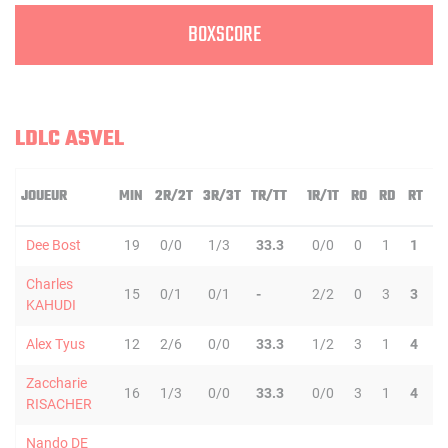
BOXSCORE
LDLC ASVEL
JOUEUR
MIN
2R/2T
3R/3T
TR/TT
1R/1T
RO
RD
RT
P
Dee Bost
19
0/0
1/3
33.3
0/0
0
1
1
3
Charles
15
0/1
0/1
-
2/2
0
3
3
0
KAHUDI
Alex Tyus
12
2/6
0/0
33.3
1/2
3
1
4
0
Zaccharie
16
1/3
0/0
33.3
0/0
3
1
4
0
RISACHER
Nando DE