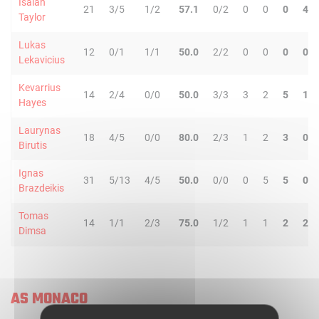
Isaiah
21
3/5
1/2
57.1
0/2
0
0
0
4
Taylor
Lukas
12
0/1
1/1
50.0
2/2
0
0
0
0
Lekavicius
Kevarrius
14
2/4
0/0
50.0
3/3
3
2
5
1
Hayes
Laurynas
18
4/5
0/0
80.0
2/3
1
2
3
0
Birutis
Ignas
31
5/13
4/5
50.0
0/0
0
5
5
0
Brazdeikis
Tomas
14
1/1
2/3
75.0
1/2
1
1
2
2
Dimsa
AS MONACO