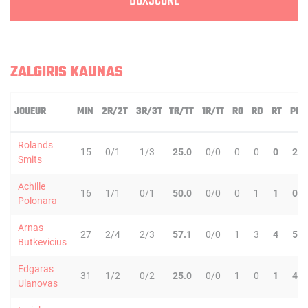
BOXSCORE
ZALGIRIS KAUNAS
JOUEUR
MIN
2R/2T
3R/3T
TR/TT
1R/1T
RO
RD
RT
PD
Rolands
15
0/1
1/3
25.0
0/0
0
0
0
2
Smits
Achille
16
1/1
0/1
50.0
0/0
0
1
1
0
Polonara
Arnas
27
2/4
2/3
57.1
0/0
1
3
4
5
Butkevicius
Edgaras
31
1/2
0/2
25.0
0/0
1
0
1
4
Ulanovas