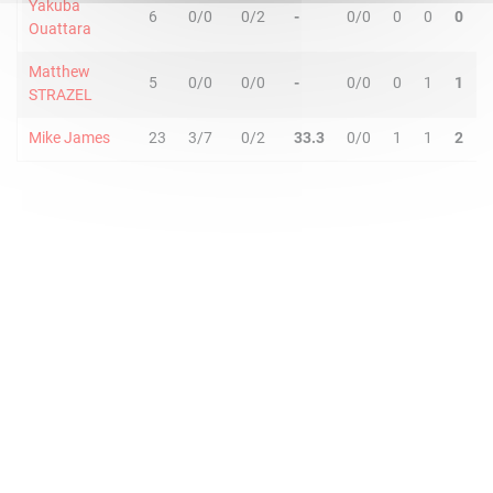
Yakuba
6
0/0
0/2
-
0/0
0
0
0
Ouattara
Matthew
5
0/0
0/0
-
0/0
0
1
1
STRAZEL
Mike James
23
3/7
0/2
33.3
0/0
1
1
2