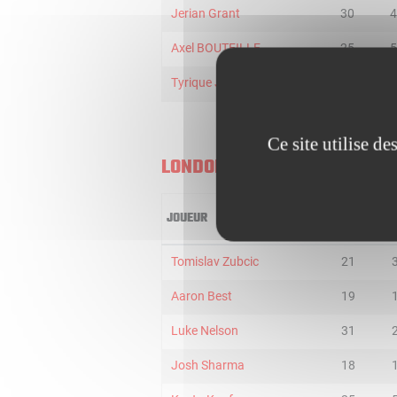
Jerian Grant
30
4
Axel BOUTEILLE
25
5
Tyrique Jones
25
6
Ce site utilise d
LONDON LIONS
JOUEUR
MIN
2
Tomislav Zubcic
21
Aaron Best
19
Luke Nelson
31
Josh Sharma
18