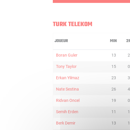
TURK TELEKOM
JOUEUR
MIN
2
Boran Guler
13
2
Tony Taylor
15
0
Erkan Yilmaz
23
3
Nate Sestina
26
4
Ridvan Oncel
19
0
Semih Erden
11
1
Berk Demir
13
1