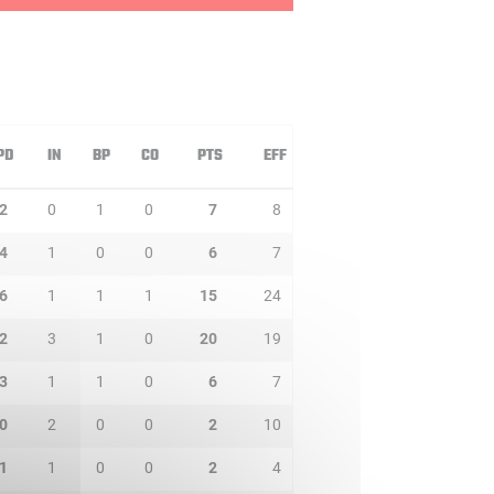
PD
IN
BP
CO
PTS
EFF
2
0
1
0
7
8
4
1
0
0
6
7
6
1
1
1
15
24
2
3
1
0
20
19
3
1
1
0
6
7
0
2
0
0
2
10
1
1
0
0
2
4