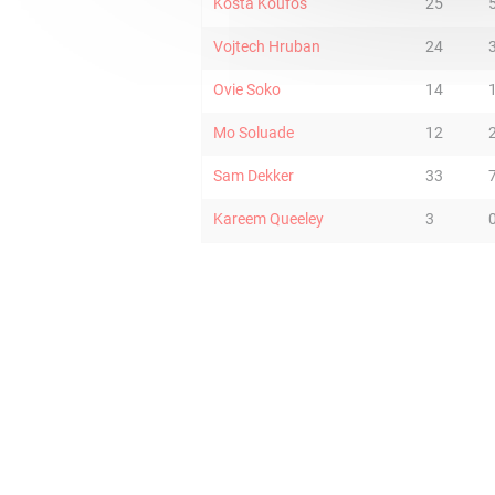
Kosta Koufos
25
Vojtech Hruban
24
Ovie Soko
14
Mo Soluade
12
Sam Dekker
33
Kareem Queeley
3