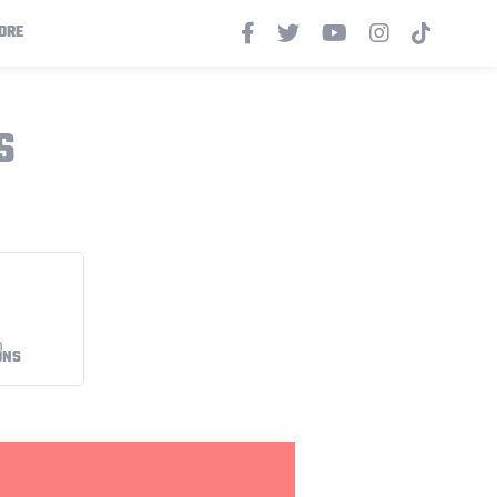
ORE
S
ONS