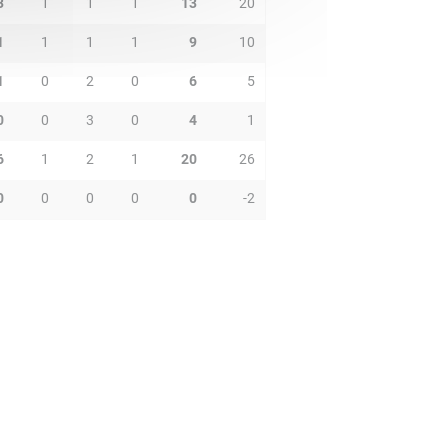
3
1
1
1
13
20
1
1
1
1
9
10
1
0
2
0
6
5
0
0
3
0
4
1
6
1
2
1
20
26
0
0
0
0
0
-2