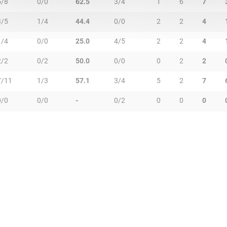
5/8
0/0
62.5
3/4
1
6
7
3/5
1/4
44.4
0/0
2
2
4
1/4
0/0
25.0
4/5
2
2
4
2/2
0/2
50.0
0/0
0
2
2
7/11
1/3
57.1
3/4
5
2
7
0/0
0/0
-
0/2
0
0
0