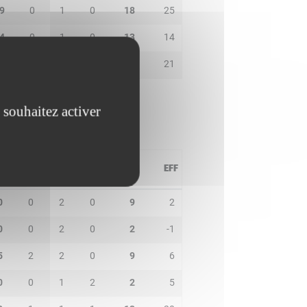
9
0
1
0
18
25
4
0
1
0
13
14
1
2
2
4
13
21
 souhaitez activer
PD
IN
BP
CO
PTS
EFF
0
0
2
0
9
2
0
0
2
0
2
-1
5
2
2
0
9
6
0
0
1
2
2
5