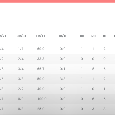
R/2T
3R/3T
TR/TT
1R/1T
RO
RD
RT
/4
1/1
60.0
0/0
1
1
2
/2
2/4
33.3
0/0
0
0
0
/5
3/4
66.7
0/1
1
5
6
/6
3/8
50.0
3/3
1
1
2
/3
2/2
40.0
0/0
1
0
1
/1
0/0
100.0
0/0
0
6
6
/1
0/3
25.0
0/0
0
3
3