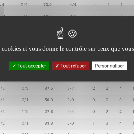
/4
2/4
75.0
4/4
0
1
1
/10
1/4
42.9
0/0
3
3
6
/9
0/0
66.7
1/2
4
3
7
es cookies et vous donne le contrôle sur ceux que vous
Tout accepter
Tout refuser
Personnaliser
R/2T
3R/3T
TR/TT
1R/1T
RO
RD
RT
3/5
0/3
37.5
3/7
2
2
4
1/1
0/1
50.0
0/0
0
0
0
2/6
1/5
27.3
2/4
0
2
2
1/2
0/1
33.3
0/0
1
3
4