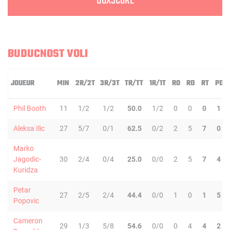
BOXSCORE
BUDUCNOST VOLI
JOUEUR
MIN
2R/2T
3R/3T
TR/TT
1R/1T
RO
RD
RT
PD
Phil Booth
11
1/2
1/2
50.0
1/2
0
0
0
1
Aleksa Ilic
27
5/7
0/1
62.5
0/2
2
5
7
0
Marko
Jagodic-
30
2/4
0/4
25.0
0/0
2
5
7
4
Kuridza
Petar
27
2/5
2/4
44.4
0/0
1
0
1
5
Popovic
Cameron
29
1/3
5/8
54.6
0/0
0
4
4
2