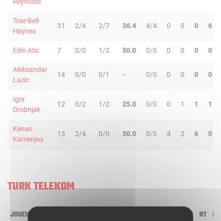
Reynolds
Trae Bell-
31
2/4
2/7
36.4
4/4
0
0
0
6
Haynes
Edin Atic
7
0/0
1/2
50.0
0/0
0
0
0
0
Aleksandar
14
0/0
0/1
-
0/0
0
0
0
0
Lazic
Igor
12
0/2
1/2
25.0
0/0
0
1
1
1
Drobnjak
Kenan
13
2/4
0/0
50.0
0/0
4
2
6
0
Kamenjas
TURK TELEKOM
JOUEUR
MIN
2R/2T
3R/3T
TR/TT
1R/1T
RO
RD
RT
PD