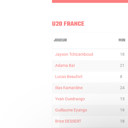
U20 FRANCE
JOUEUR
MIN
Jayson Tchicamboud
18
Adama Bal
21
Lucas Beaufort
8
Ilias Kamardine
24
Yvan Ouedraogo
15
Guillaume Eyango
19
Brice DESSERT
18