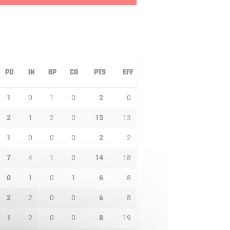
PD
IN
BP
CO
PTS
EFF
1
0
1
0
2
0
2
1
2
0
15
13
1
0
0
0
2
2
7
4
1
0
14
18
0
1
0
1
6
8
2
2
0
0
6
8
1
2
0
0
8
19