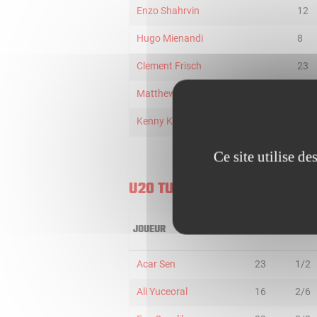
Enzo Shahrvin
12
Hugo Mienandi
8
Clement Frisch
23
Matthew STRAZEL
28
Kenny Kasiama
6
Ce site utilise d
U20 TURKEY
JOUEUR
MIN
2R/2
Acar Sen
23
1/2
Ali Yuceoral
16
2/6