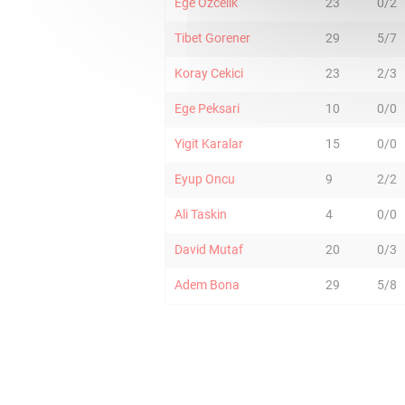
Ege Ozcelik
23
0/2
Tibet Gorener
29
5/7
Koray Cekici
23
2/3
Ege Peksari
10
0/0
Yigit Karalar
15
0/0
Eyup Oncu
9
2/2
Ali Taskin
4
0/0
David Mutaf
20
0/3
Adem Bona
29
5/8