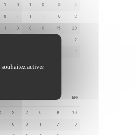
1
0
1
0
5
4
0
1
1
1
0
2
1
3
0
0
15
20
2
0
1
0
8
2
0
0
0
0
3
2
 souhaitez activer
D
IN
BP
CO
PTS
EFF
2
2
2
0
9
10
1
0
0
1
7
8