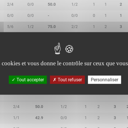
2/4
0/0
50.0
1/2
1
1
2
0/0
0/0
-
0/0
0
1
1
5/6
1/2
75.0
2/2
1
2
3
3/5
0/5
30.0
2/4
0
2
2
1/1
0/0
100.0
1/2
0
0
0
es cookies et vous donne le contrôle sur ceux que vous
Tout accepter
Tout refuser
Personnaliser
T
3R/3T
TR/TT
1R/1T
RO
RD
RT
P
2/4
50.0
1/2
1
2
3
1/1
42.9
0/0
1
2
3