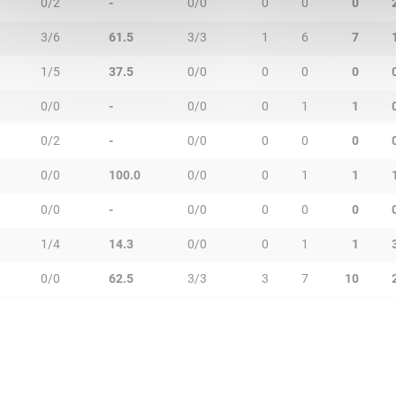
0/2
-
0/0
0
0
0
3/6
61.5
3/3
1
6
7
1/5
37.5
0/0
0
0
0
0/0
-
0/0
0
1
1
0/2
-
0/0
0
0
0
0/0
100.0
0/0
0
1
1
0/0
-
0/0
0
0
0
1/4
14.3
0/0
0
1
1
0/0
62.5
3/3
3
7
10