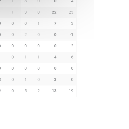
2
1
3
0
0
-4
1
1
3
0
22
23
0
0
0
1
7
3
0
0
2
0
0
-1
0
0
0
0
0
-2
1
0
1
1
4
6
0
0
0
0
0
0
3
0
1
0
3
0
2
0
5
2
13
19