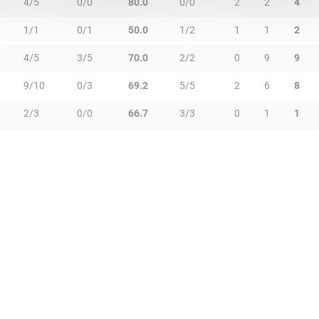
4/5
0/0
80.0
0/0
2
2
4
1/1
0/1
50.0
1/2
1
1
2
4/5
3/5
70.0
2/2
0
9
9
9/10
0/3
69.2
5/5
2
6
8
2/3
0/0
66.7
3/3
0
1
1