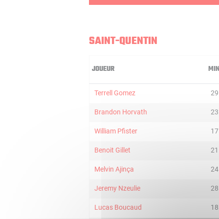
SAINT-QUENTIN
JOUEUR
MI
Terrell Gomez
29
Brandon Horvath
23
William Pfister
17
Benoit Gillet
21
Melvin Ajinça
24
Jeremy Nzeulie
28
Lucas Boucaud
18