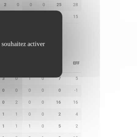
2
0
0
0
25
28
0
0
1
0
17
15
 souhaitez activer
PD
IN
BP
CO
PTS
EFF
3
0
1
0
7
5
0
0
0
0
0
-1
0
2
0
0
16
16
1
1
0
0
2
4
1
1
1
0
5
2