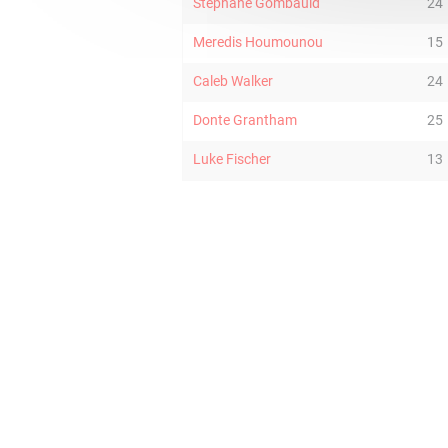
Stephane Gombauld
24
Meredis Houmounou
15
Caleb Walker
24
Donte Grantham
25
Luke Fischer
13