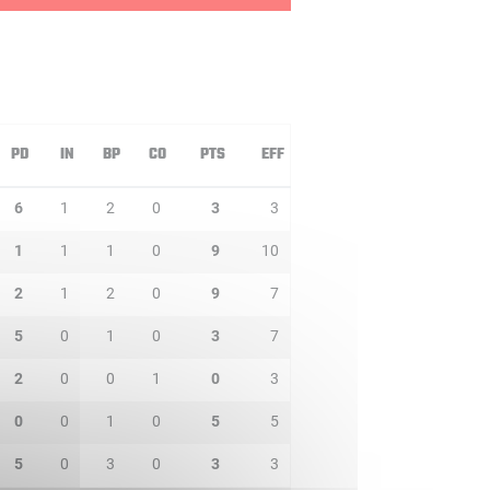
PD
IN
BP
CO
PTS
EFF
6
1
2
0
3
3
1
1
1
0
9
10
2
1
2
0
9
7
5
0
1
0
3
7
2
0
0
1
0
3
0
0
1
0
5
5
5
0
3
0
3
3