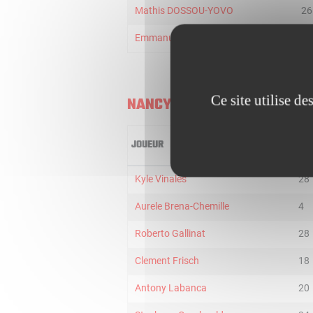
Mathis DOSSOU-YOVO
26
Emmanuel Wembi
14
Ce site utilise d
NANCY
JOUEUR
MIN
Kyle Vinales
28
Aurele Brena-Chemille
4
Roberto Gallinat
28
Clement Frisch
18
Antony Labanca
20