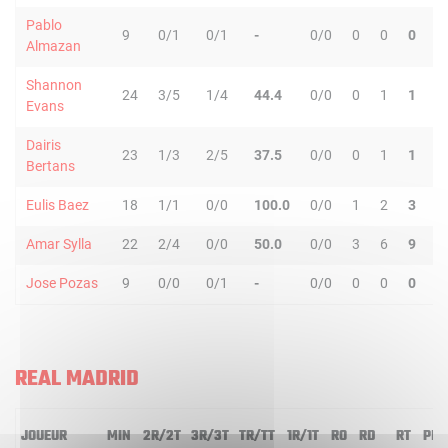
Pablo
9
0/1
0/1
-
0/0
0
0
0
0
Almazan
Shannon
24
3/5
1/4
44.4
0/0
0
1
1
0
Evans
Dairis
23
1/3
2/5
37.5
0/0
0
1
1
3
Bertans
Eulis Baez
18
1/1
0/0
100.0
0/0
1
2
3
0
Amar Sylla
22
2/4
0/0
50.0
0/0
3
6
9
0
Jose Pozas
9
0/0
0/1
-
0/0
0
0
0
0
REAL MADRID
JOUEUR
MIN
2R/2T
3R/3T
TR/TT
1R/1T
RO
RD
RT
PD