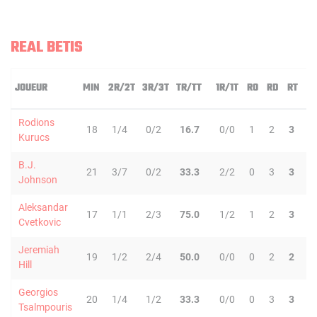
REAL BETIS
JOUEUR
MIN
2R/2T
3R/3T
TR/TT
1R/1T
RO
RD
RT
P
Rodions
18
1/4
0/2
16.7
0/0
1
2
3
2
Kurucs
B.J.
21
3/7
0/2
33.3
2/2
0
3
3
1
Johnson
Aleksandar
17
1/1
2/3
75.0
1/2
1
2
3
1
Cvetkovic
Jeremiah
19
1/2
2/4
50.0
0/0
0
2
2
2
Hill
Georgios
20
1/4
1/2
33.3
0/0
0
3
3
0
Tsalmpouris