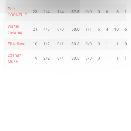
Petr
23
2/4
1/4
37.5
0/0
0
6
6
1
CORNELIE
Walter
21
4/8
0/0
50.0
1/1
6
4
10
6
Tavares
Eli Ndiaye
10
1/2
0/1
33.3
0/0
0
1
1
0
Dzanan
19
2/2
0/4
33.3
3/3
0
1
1
1
Musa