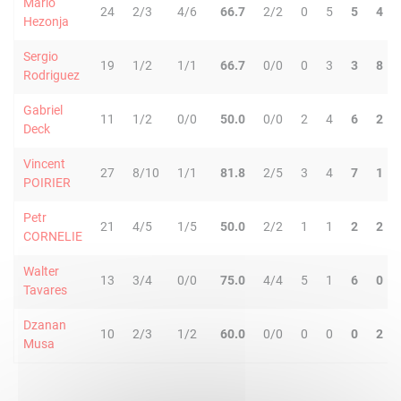
Mario
24
2/3
4/6
66.7
2/2
0
5
5
4
Hezonja
Sergio
19
1/2
1/1
66.7
0/0
0
3
3
8
Rodriguez
Gabriel
11
1/2
0/0
50.0
0/0
2
4
6
2
Deck
Vincent
27
8/10
1/1
81.8
2/5
3
4
7
1
POIRIER
Petr
21
4/5
1/5
50.0
2/2
1
1
2
2
CORNELIE
Walter
13
3/4
0/0
75.0
4/4
5
1
6
0
Tavares
Dzanan
10
2/3
1/2
60.0
0/0
0
0
0
2
Musa