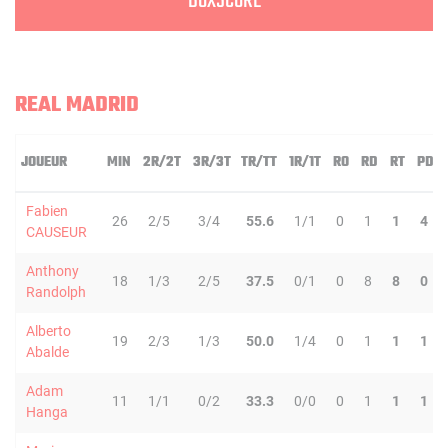
BOXSCORE
REAL MADRID
JOUEUR
MIN
2R/2T
3R/3T
TR/TT
1R/1T
RO
RD
RT
PD
Fabien
26
2/5
3/4
55.6
1/1
0
1
1
4
CAUSEUR
Anthony
18
1/3
2/5
37.5
0/1
0
8
8
0
Randolph
Alberto
19
2/3
1/3
50.0
1/4
0
1
1
1
Abalde
Adam
11
1/1
0/2
33.3
0/0
0
1
1
1
Hanga