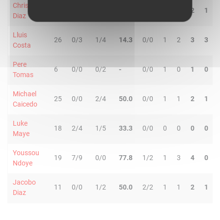
Christian
10
0/2
0/0
-
0/0
0
2
2
1
Diaz
Lluis
26
0/3
1/4
14.3
0/0
1
2
3
3
Costa
Pere
6
0/0
0/2
-
0/0
1
0
1
0
Tomas
Michael
25
0/0
2/4
50.0
0/0
1
1
2
1
Caicedo
Luke
18
2/4
1/5
33.3
0/0
0
0
0
0
Maye
Youssou
19
7/9
0/0
77.8
1/2
1
3
4
0
Ndoye
Jacobo
11
0/0
1/2
50.0
2/2
1
1
2
1
Diaz