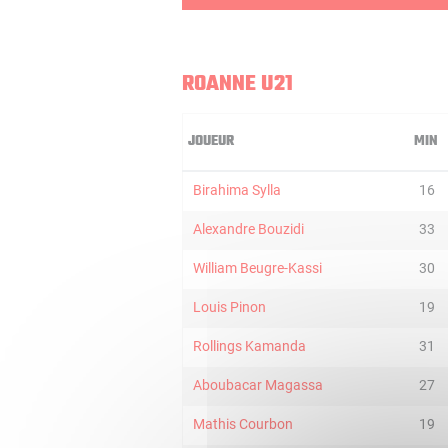
ROANNE U21
JOUEUR
MIN
Birahima Sylla
16
Alexandre Bouzidi
33
William Beugre-Kassi
30
Louis Pinon
19
Rollings Kamanda
31
Aboubacar Magassa
27
Mathis Courbon
19