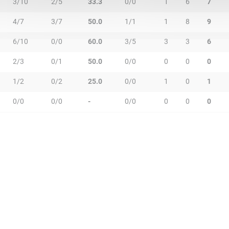
3/10
2/5
33.3
0/0
1
6
7
4/7
3/7
50.0
1/1
1
8
9
6/10
0/0
60.0
3/5
3
3
6
2/3
0/1
50.0
0/0
0
0
0
1/2
0/2
25.0
0/0
1
0
1
0/0
0/0
-
0/0
0
0
0