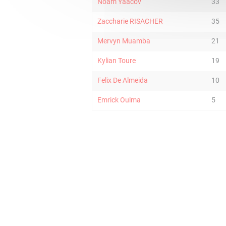
Noam Yaacov
33
Zaccharie RISACHER
35
Mervyn Muamba
21
Kylian Toure
19
Felix De Almeida
10
Emrick Oulma
5