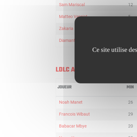
Sam Mariscal
12
Matteo Vergiat
5
Zakaria Mechergui
5
Diamant Blazi
3
Ce site utilise d
LDLC ASVEL U21
JOUEUR
MIN
Noah Manet
26
Francois Wibaut
29
Babacar Mbye
20