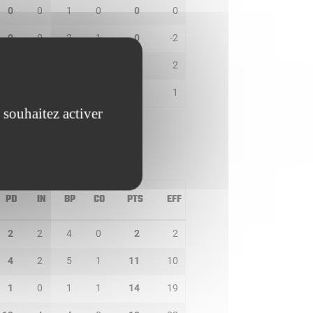
0
0
1
0
0
0
0
0
2
1
0
-2
0
1
0
0
2
2
0
0
0
0
1
1
 souhaitez activer
PD
IN
BP
CO
PTS
EFF
2
2
4
0
2
2
4
2
5
1
11
10
1
0
1
1
14
19