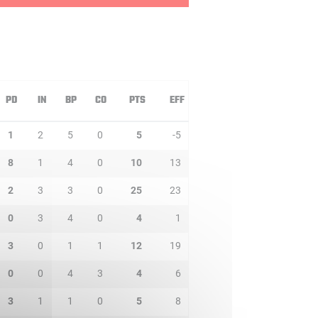
PD
IN
BP
CO
PTS
EFF
1
2
5
0
5
-5
8
1
4
0
10
13
2
3
3
0
25
23
0
3
4
0
4
1
3
0
1
1
12
19
0
0
4
3
4
6
3
1
1
0
5
8