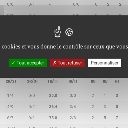
0/0
0/1
-
0/0
0
2
2
0/1
0/0
-
0/0
0
0
0
0/0
0/1
-
2/2
0
0
0
0/0
0/0
-
1/2
1
0
1
es cookies et vous donne le contrôle sur ceux que vous
Tout accepter
Tout refuser
Personnaliser
2R/2T
3R/3T
TR/TT
1R/1T
RO
RD
RT
1/4
0/0
25.0
0/0
2
1
3
4/9
0/2
36.4
3/4
2
3
5
6/7
0/1
75.0
2/3
2
5
7