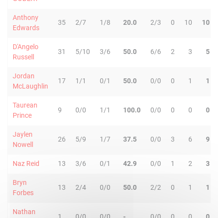
Anthony
35
2/7
1/8
20.0
2/3
0
10
10
Edwards
D'Angelo
31
5/10
3/6
50.0
6/6
2
3
5
Russell
Jordan
17
1/1
0/1
50.0
0/0
0
1
1
McLaughlin
Taurean
9
0/0
1/1
100.0
0/0
0
0
0
Prince
Jaylen
26
5/9
1/7
37.5
0/0
3
6
9
Nowell
Naz Reid
13
3/6
0/1
42.9
0/0
1
2
3
Bryn
13
2/4
0/0
50.0
2/2
0
1
1
Forbes
Nathan
1
0/0
0/0
-
0/0
0
0
0