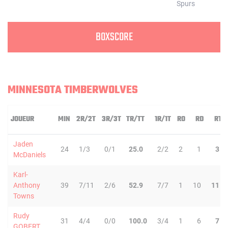
BOXSCORE
MINNESOTA TIMBERWOLVES
JOUEUR
MIN
2R/2T
3R/3T
TR/TT
1R/1T
RO
RD
RT
Jaden
24
1/3
0/1
25.0
2/2
2
1
3
McDaniels
Karl-
Anthony
39
7/11
2/6
52.9
7/7
1
10
11
Towns
Rudy
31
4/4
0/0
100.0
3/4
1
6
7
GOBERT