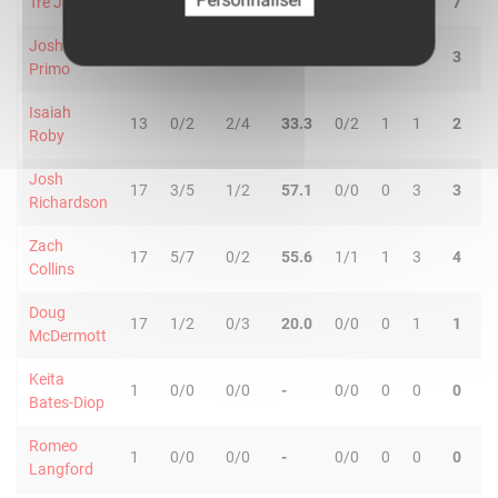
Tre Jones
30
2/6
1/4
30.0
1/1
0
7
7
8
Joshua
25
1/1
2/4
60.0
2/3
2
1
3
2
Primo
Isaiah
13
0/2
2/4
33.3
0/2
1
1
2
4
Roby
Josh
17
3/5
1/2
57.1
0/0
0
3
3
1
Richardson
Zach
17
5/7
0/2
55.6
1/1
1
3
4
5
Collins
Doug
17
1/2
0/3
20.0
0/0
0
1
1
1
McDermott
Keita
1
0/0
0/0
-
0/0
0
0
0
0
Bates-Diop
Romeo
1
0/0
0/0
-
0/0
0
0
0
0
Langford