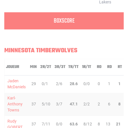
BOXSCORE
MINNESOTA TIMBERWOLVES
JOUEUR
MIN
2R/2T
3R/3T
TR/TT
1R/1T
RO
RD
RT
P
Jaden
29
0/1
2/6
28.6
0/0
0
1
1
McDaniels
Karl-
Anthony
37
5/10
3/7
47.1
2/2
2
6
8
Towns
Rudy
37
7/11
0/0
63.6
8/12
8
13
21
GOBERT