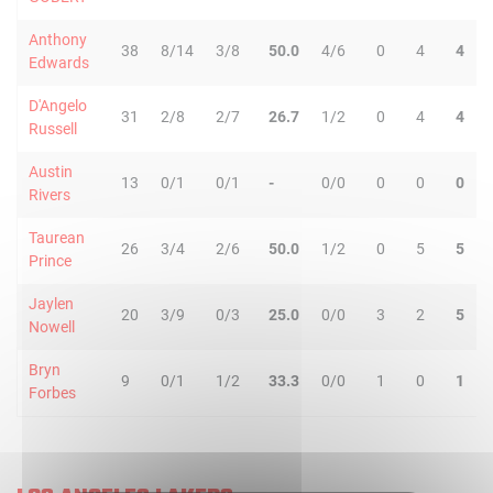
Anthony
38
8/14
3/8
50.0
4/6
0
4
4
Edwards
D'Angelo
31
2/8
2/7
26.7
1/2
0
4
4
Russell
Austin
13
0/1
0/1
-
0/0
0
0
0
Rivers
Taurean
26
3/4
2/6
50.0
1/2
0
5
5
Prince
Jaylen
20
3/9
0/3
25.0
0/0
3
2
5
Nowell
Bryn
9
0/1
1/2
33.3
0/0
1
0
1
Forbes