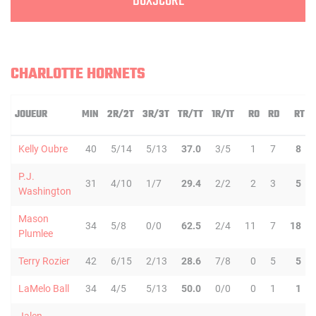
BOXSCORE
CHARLOTTE HORNETS
JOUEUR
MIN
2R/2T
3R/3T
TR/TT
1R/1T
RO
RD
RT
Kelly Oubre
40
5/14
5/13
37.0
3/5
1
7
8
P.J.
31
4/10
1/7
29.4
2/2
2
3
5
Washington
Mason
34
5/8
0/0
62.5
2/4
11
7
18
Plumlee
Terry Rozier
42
6/15
2/13
28.6
7/8
0
5
5
LaMelo Ball
34
4/5
5/13
50.0
0/0
0
1
1