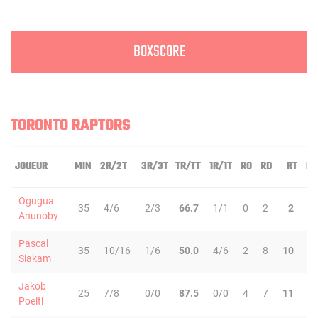
BOXSCORE
TORONTO RAPTORS
JOUEUR
MIN
2R/2T
3R/3T
TR/TT
1R/1T
RO
RD
RT
PD
Ogugua
35
4/6
2/3
66.7
1/1
0
2
2
1
Anunoby
Pascal
35
10/16
1/6
50.0
4/6
2
8
10
6
Siakam
Jakob
25
7/8
0/0
87.5
0/0
4
7
11
2
Poeltl