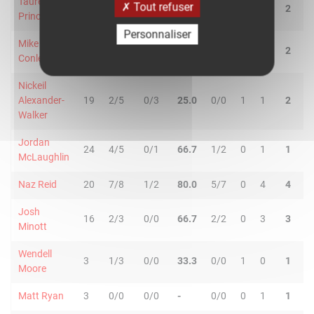
Taurean
Tout refuser
30
1/3
0/4
14.3
2/2
0
2
2
2
Prince
Personnaliser
Mike
26
4/4
0/4
50.0
4/4
0
2
2
3
Conley
Nickeil
Alexander-
19
2/5
0/3
25.0
0/0
1
1
2
2
Walker
Jordan
24
4/5
0/1
66.7
1/2
0
1
1
8
McLaughlin
Naz Reid
20
7/8
1/2
80.0
5/7
0
4
4
1
Josh
16
2/3
0/0
66.7
2/2
0
3
3
1
Minott
Wendell
3
1/3
0/0
33.3
0/0
1
0
1
0
Moore
Matt Ryan
3
0/0
0/0
-
0/0
0
1
1
0