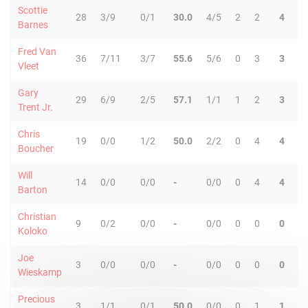
Scottie
28
3/9
0/1
30.0
4/5
2
2
4
2
Barnes
Fred Van
36
7/11
3/7
55.6
5/6
0
3
3
7
Vleet
Gary
29
6/9
2/5
57.1
1/1
1
2
3
3
Trent Jr.
Chris
19
0/0
1/2
50.0
2/2
0
4
4
1
Boucher
Will
14
0/0
0/0
-
0/0
0
4
4
1
Barton
Christian
9
0/2
0/0
-
0/0
0
0
0
0
Koloko
Joe
3
0/0
0/0
-
0/0
0
0
0
0
Wieskamp
Precious
3
1/1
0/1
50.0
0/0
0
1
1
0