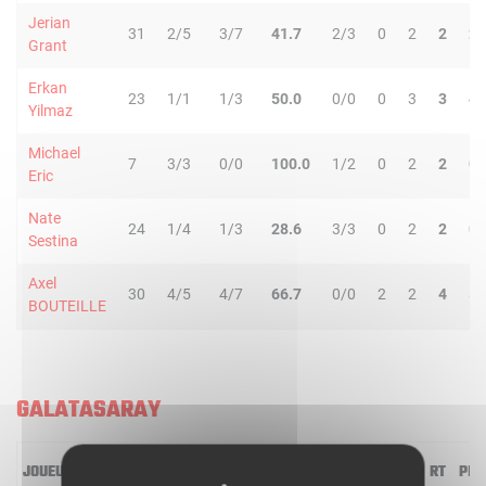
Jerian
31
2/5
3/7
41.7
2/3
0
2
2
2
Grant
Erkan
23
1/1
1/3
50.0
0/0
0
3
3
4
Yilmaz
Michael
7
3/3
0/0
100.0
1/2
0
2
2
0
Eric
Nate
24
1/4
1/3
28.6
3/3
0
2
2
0
Sestina
Axel
30
4/5
4/7
66.7
0/0
2
2
4
5
BOUTEILLE
GALATASARAY
JOUEUR
MIN
2R/2T
3R/3T
TR/TT
1R/1T
RO
RD
RT
PD