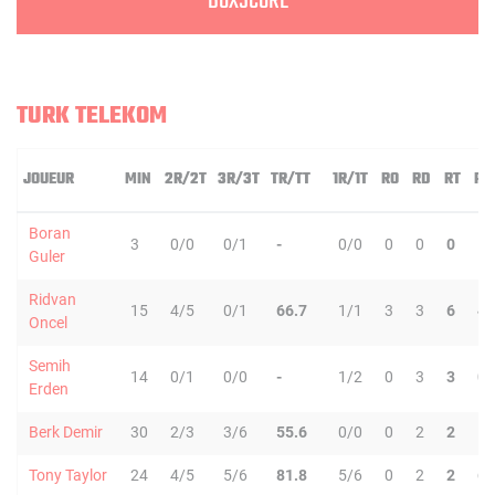
BOXSCORE
TURK TELEKOM
JOUEUR
MIN
2R/2T
3R/3T
TR/TT
1R/1T
RO
RD
RT
PD
Boran
3
0/0
0/1
-
0/0
0
0
0
1
Guler
Ridvan
15
4/5
0/1
66.7
1/1
3
3
6
4
Oncel
Semih
14
0/1
0/0
-
1/2
0
3
3
0
Erden
Berk Demir
30
2/3
3/6
55.6
0/0
0
2
2
1
Tony Taylor
24
4/5
5/6
81.8
5/6
0
2
2
6