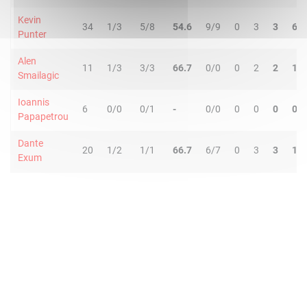
Kevin
34
1/3
5/8
54.6
9/9
0
3
3
6
Punter
Alen
11
1/3
3/3
66.7
0/0
0
2
2
1
Smailagic
Ioannis
6
0/0
0/1
-
0/0
0
0
0
0
Papapetrou
Dante
20
1/2
1/1
66.7
6/7
0
3
3
1
Exum