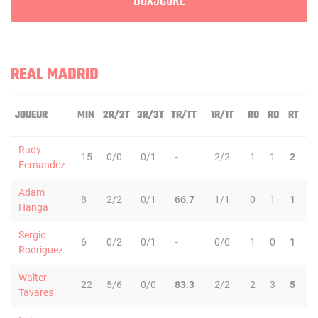
BOXSCORE
REAL MADRID
JOUEUR
MIN
2R/2T
3R/3T
TR/TT
1R/1T
RO
RD
RT
P
Rudy
15
0/0
0/1
-
2/2
1
1
2
1
Fernandez
Adam
8
2/2
0/1
66.7
1/1
0
1
1
0
Hanga
Sergio
6
0/2
0/1
-
0/0
1
0
1
2
Rodriguez
Walter
22
5/6
0/0
83.3
2/2
2
3
5
1
Tavares