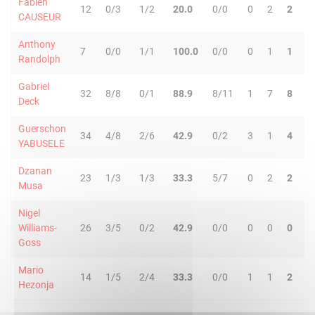
Fabien
12
0/3
1/2
20.0
0/0
0
2
2
2
CAUSEUR
Anthony
7
0/0
1/1
100.0
0/0
0
1
1
0
Randolph
Gabriel
32
8/8
0/1
88.9
8/11
1
7
8
1
Deck
Guerschon
34
4/8
2/6
42.9
0/2
3
1
4
2
YABUSELE
Dzanan
23
1/3
1/3
33.3
5/7
0
2
2
3
Musa
Nigel
Williams-
26
3/5
0/2
42.9
0/0
0
0
0
2
Goss
Mario
14
1/5
2/4
33.3
0/0
1
1
2
2
Hezonja