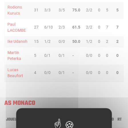
Rodions
31
3/3
3/5
75.0
2/2
0
5
5
2
Kurucs
Paul
27
6/10
2/3
61.5
2/2
0
7
7
3
LACOMBE
Ike Udanoh
15
1/2
0/0
50.0
1/2
0
2
2
1
Martin
5
0/1
0/1
-
0/0
0
0
0
0
Peterka
Lucas
4
0/0
0/1
-
0/0
0
0
0
0
Beaufort
AS MONACO
JOUEUR
MIN
2R/2T
3R/3T
TR/TT
1R/1T
RO
RD
RT
P