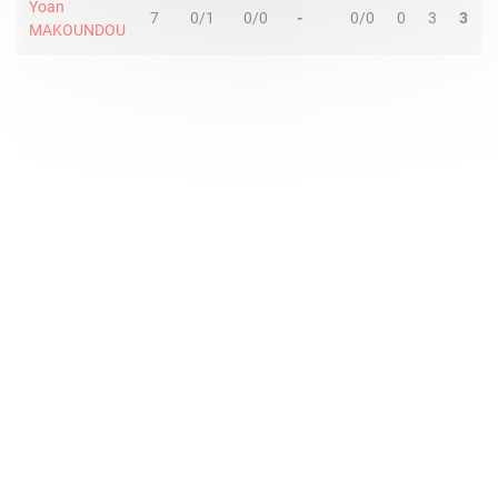
Yoan
7
0/1
0/0
-
0/0
0
3
3
MAKOUNDOU