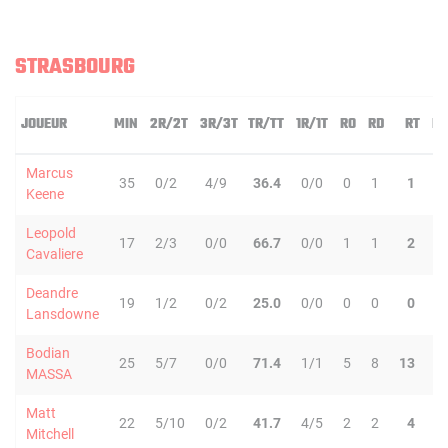
STRASBOURG
JOUEUR
MIN
2R/2T
3R/3T
TR/TT
1R/1T
RO
RD
RT
PD
Marcus
35
0/2
4/9
36.4
0/0
0
1
1
5
Keene
Leopold
17
2/3
0/0
66.7
0/0
1
1
2
3
Cavaliere
Deandre
19
1/2
0/2
25.0
0/0
0
0
0
1
Lansdowne
Bodian
25
5/7
0/0
71.4
1/1
5
8
13
4
MASSA
Matt
22
5/10
0/2
41.7
4/5
2
2
4
0
Mitchell