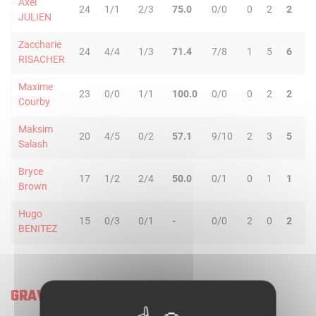
Axel
24
1/1
2/3
75.0
0/0
0
2
2
4
JULIEN
Zaccharie
24
4/4
1/3
71.4
7/8
1
5
6
1
RISACHER
Maxime
23
0/0
1/1
100.0
0/0
0
2
2
0
Courby
Maksim
20
4/5
0/2
57.1
9/10
2
3
5
3
Salash
Bryce
17
1/2
2/4
50.0
0/1
0
1
1
0
Brown
Hugo
15
0/3
0/1
-
0/0
2
0
2
4
BENITEZ
GRAVELINES