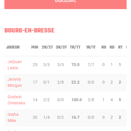
BOXSCORE
BOURG-EN-BRESSE
JOUEUR
MIN
2R/2T
3R/3T
TR/TT
1R/1T
RO
RD
RT
PD
JeQuan
25
3/3
3/5
75.0
7/7
0
1
1
4
Lewis
Jeremy
17
0/1
2/8
22.2
0/0
0
2
2
3
Morgan
Godwin
14
2/2
0/0
100.0
2/8
1
4
5
0
Omenaka
Isiaha
20
1/4
0/2
16.7
0/0
0
2
2
1
Mike