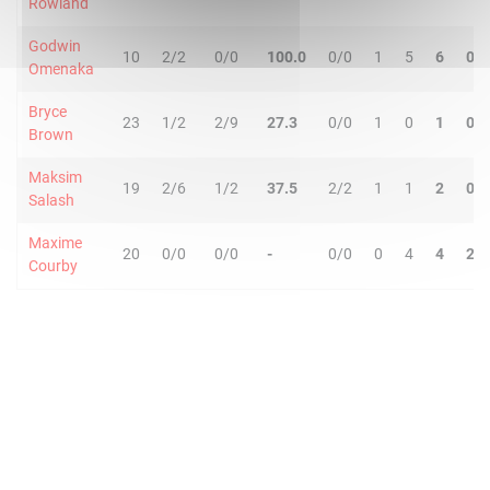
Rowland
Godwin
10
2/2
0/0
100.0
0/0
1
5
6
0
Omenaka
Bryce
23
1/2
2/9
27.3
0/0
1
0
1
0
Brown
Maksim
19
2/6
1/2
37.5
2/2
1
1
2
0
Salash
Maxime
20
0/0
0/0
-
0/0
0
4
4
2
Courby