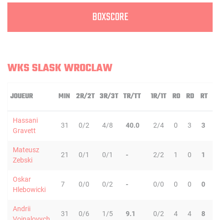
BOXSCORE
WKS SLASK WROCLAW
JOUEUR
MIN
2R/2T
3R/3T
TR/TT
1R/1T
RO
RD
RT
P
Hassani
31
0/2
4/8
40.0
2/4
0
3
3
3
Gravett
Mateusz
21
0/1
0/1
-
2/2
1
0
1
1
Zebski
Oskar
7
0/0
0/2
-
0/0
0
0
0
0
Hlebowicki
Andrii
31
0/6
1/5
9.1
0/2
4
4
8
0
Voinalovych