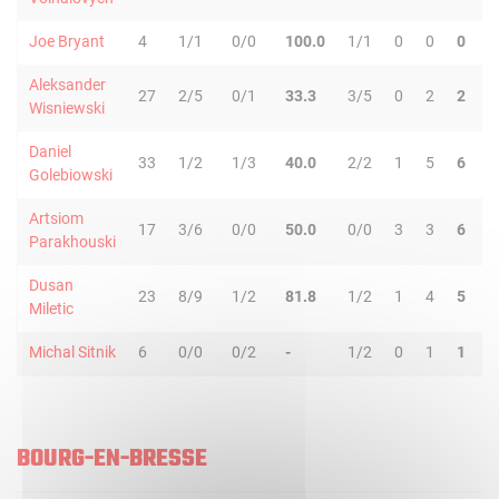
Joe Bryant
4
1/1
0/0
100.0
1/1
0
0
0
0
Aleksander
27
2/5
0/1
33.3
3/5
0
2
2
6
Wisniewski
Daniel
33
1/2
1/3
40.0
2/2
1
5
6
2
Golebiowski
Artsiom
17
3/6
0/0
50.0
0/0
3
3
6
0
Parakhouski
Dusan
23
8/9
1/2
81.8
1/2
1
4
5
1
Miletic
Michal Sitnik
6
0/0
0/2
-
1/2
0
1
1
0
BOURG-EN-BRESSE