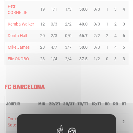
Petr
19
1/1
1/3
50.0
0/0
1
3
4
CORNELIE
Kemba Walker
12
0/3
2/2
40.0
0/0
1
2
3
Donta Hall
20
2/3
0/0
66.7
2/2
2
4
6
Mike James
28
4/7
3/7
50.0
3/3
1
4
5
Elie OKOBO
23
1/4
2/4
37.5
1/2
0
3
3
FC BARCELONA
JOUEUR
MIN
2R/2T
3R/3T
TR/TT
1R/1T
RO
RD
RT
P
Tomas
24
0/1
0/2
-
2/2
1
1
2
4
Satoransky