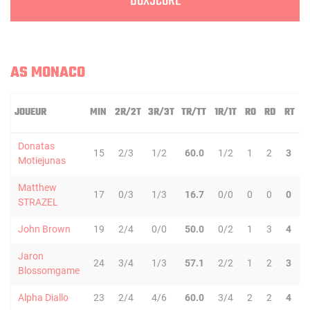
BOXSCORE
AS MONACO
JOUEUR
MIN
2R/2T
3R/3T
TR/TT
1R/1T
RO
RD
RT
P
Donatas
15
2/3
1/2
60.0
1/2
1
2
3
Motiejunas
Matthew
17
0/3
1/3
16.7
0/0
0
0
0
STRAZEL
John Brown
19
2/4
0/0
50.0
0/2
1
3
4
Jaron
24
3/4
1/3
57.1
2/2
1
2
3
Blossomgame
Alpha Diallo
23
2/4
4/6
60.0
3/4
2
2
4