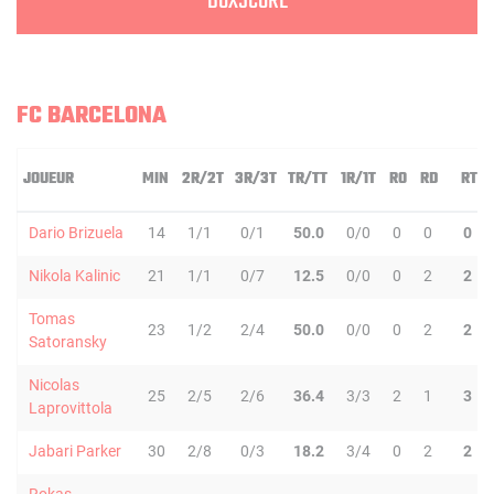
BOXSCORE
FC BARCELONA
JOUEUR
MIN
2R/2T
3R/3T
TR/TT
1R/1T
RO
RD
RT
Dario Brizuela
14
1/1
0/1
50.0
0/0
0
0
0
Nikola Kalinic
21
1/1
0/7
12.5
0/0
0
2
2
Tomas
23
1/2
2/4
50.0
0/0
0
2
2
Satoransky
Nicolas
25
2/5
2/6
36.4
3/3
2
1
3
Laprovittola
Jabari Parker
30
2/8
0/3
18.2
3/4
0
2
2