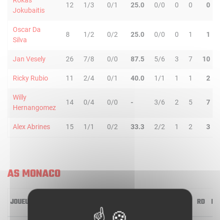
Rokas
12
1/3
0/1
25.0
0/0
0
0
0
Jokubaitis
Oscar Da
8
1/2
0/2
25.0
0/0
0
1
1
Silva
Jan Vesely
26
7/8
0/0
87.5
5/6
3
7
10
Ricky Rubio
11
2/4
0/1
40.0
1/1
1
1
2
Willy
14
0/4
0/0
-
3/6
2
5
7
Hernangomez
Alex Abrines
15
1/1
0/2
33.3
2/2
1
2
3
AS MONACO
JOUEUR
MIN
2R/2T
3R/3T
TR/TT
1R/1T
RO
RD
RT