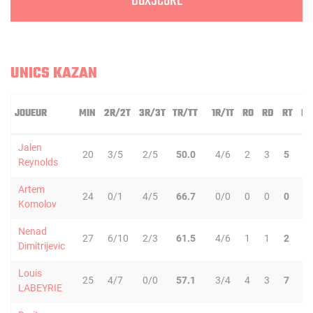
BOXSCORE
UNICS KAZAN
JOUEUR
MIN
2R/2T
3R/3T
TR/TT
1R/1T
RO
RD
RT
PD
Jalen
20
3/5
2/5
50.0
4/6
2
3
5
1
Reynolds
Artem
24
0/1
4/5
66.7
0/0
0
0
0
2
Komolov
Nenad
27
6/10
2/3
61.5
4/6
1
1
2
7
Dimitrijevic
Louis
25
4/7
0/0
57.1
3/4
4
3
7
1
LABEYRIE