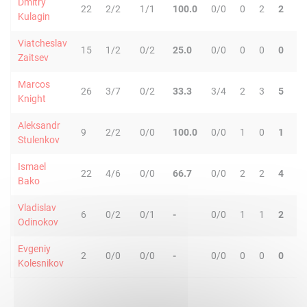
Dmitry
22
2/2
1/1
100.0
0/0
0
2
2
4
Kulagin
Viatcheslav
15
1/2
0/2
25.0
0/0
0
0
0
0
Zaitsev
Marcos
26
3/7
0/2
33.3
3/4
2
3
5
2
Knight
Aleksandr
9
2/2
0/0
100.0
0/0
1
0
1
0
Stulenkov
Ismael
22
4/6
0/0
66.7
0/0
2
2
4
1
Bako
Vladislav
6
0/2
0/1
-
0/0
1
1
2
0
Odinokov
Evgeniy
2
0/0
0/0
-
0/0
0
0
0
0
Kolesnikov