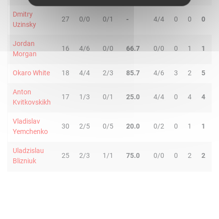
Dmitry
27
0/0
0/1
-
4/4
0
0
0
1
Uzinsky
Jordan
16
4/6
0/0
66.7
0/0
0
1
1
0
Morgan
Okaro White
18
4/4
2/3
85.7
4/6
3
2
5
1
Anton
17
1/3
0/1
25.0
4/4
0
4
4
2
Kvitkovskikh
Vladislav
30
2/5
0/5
20.0
0/2
0
1
1
3
Yemchenko
Uladzislau
25
2/3
1/1
75.0
0/0
0
2
2
1
Blizniuk