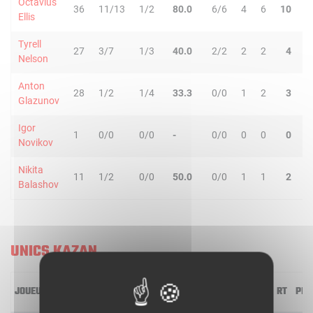
Octavius
36
11/13
1/2
80.0
6/6
4
6
10
0
Ellis
Tyrell
27
3/7
1/3
40.0
2/2
2
2
4
2
Nelson
Anton
28
1/2
1/4
33.3
0/0
1
2
3
9
Glazunov
Igor
1
0/0
0/0
-
0/0
0
0
0
0
Novikov
Nikita
11
1/2
0/0
50.0
0/0
1
1
2
1
Balashov
UNICS KAZAN
JOUEUR
MIN
2R/2T
3R/3T
TR/TT
1R/1T
RO
RD
RT
PD