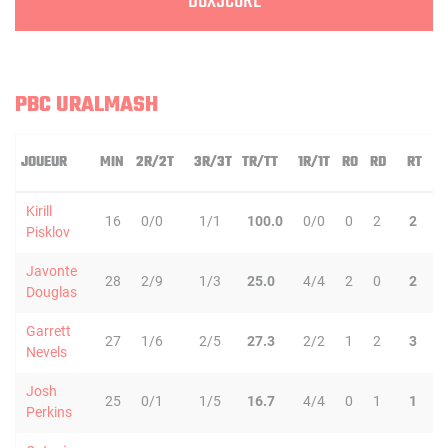
BOXSCORE
PBC URALMASH
JOUEUR
MIN
2R/2T
3R/3T
TR/TT
1R/1T
RO
RD
RT
P
Kirill
16
0/0
1/1
100.0
0/0
0
2
2
0
Pisklov
Javonte
28
2/9
1/3
25.0
4/4
2
0
2
1
Douglas
Garrett
27
1/6
2/5
27.3
2/2
1
2
3
3
Nevels
Josh
25
0/1
1/5
16.7
4/4
0
1
1
4
Perkins