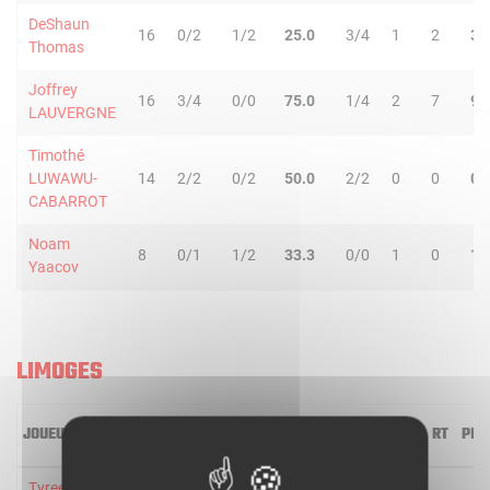
DeShaun
16
0/2
1/2
25.0
3/4
1
2
3
Thomas
Joffrey
16
3/4
0/0
75.0
1/4
2
7
9
LAUVERGNE
Timothé
LUWAWU-
14
2/2
0/2
50.0
2/2
0
0
0
CABARROT
Noam
8
0/1
1/2
33.3
0/0
1
0
1
Yaacov
LIMOGES
JOUEUR
MIN
2R/2T
3R/3T
TR/TT
1R/1T
RO
RD
RT
PD
Tyree