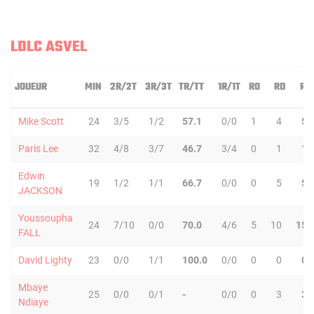
LDLC ASVEL
JOUEUR
MIN
2R/2T
3R/3T
TR/TT
1R/1T
RO
RD
RT
Mike Scott
24
3/5
1/2
57.1
0/0
1
4
5
Paris Lee
32
4/8
3/7
46.7
3/4
0
1
1
Edwin
19
1/2
1/1
66.7
0/0
0
5
5
JACKSON
Youssoupha
24
7/10
0/0
70.0
4/6
5
10
15
FALL
David Lighty
23
0/0
1/1
100.0
0/0
0
0
0
Mbaye
25
0/0
0/1
-
0/0
0
3
3
Ndiaye