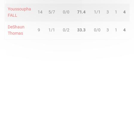
Youssoupha
14
5/7
0/0
71.4
1/1
3
1
4
0
FALL
DeShaun
9
1/1
0/2
33.3
0/0
3
1
4
0
Thomas