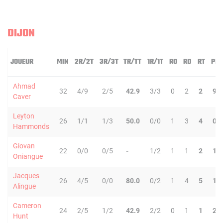
DIJON
JOUEUR
MIN
2R/2T
3R/3T
TR/TT
1R/1T
RO
RD
RT
PD
Ahmad
32
4/9
2/5
42.9
3/3
0
2
2
9
Caver
Leyton
26
1/1
1/3
50.0
0/0
1
3
4
0
Hammonds
Giovan
22
0/0
0/5
-
1/2
1
1
2
1
Oniangue
Jacques
26
4/5
0/0
80.0
0/2
1
4
5
1
Alingue
Cameron
24
2/5
1/2
42.9
2/2
0
1
1
2
Hunt