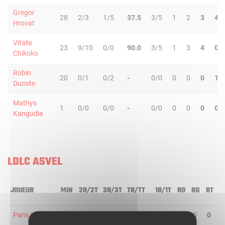
Gregor
28
2/3
1/5
37.5
3/5
1
2
3
4
Hrovat
Vitalis
23
9/10
0/0
90.0
3/5
1
3
4
0
Chikoko
Robin
20
0/1
0/2
-
0/0
0
0
0
1
Ducote
Mathys
1
0/0
0/0
-
0/0
0
0
0
0
Kangudia
LDLC ASVEL
JOUEUR
MIN
2R/2T
3R/3T
TR/TT
1R/1T
RO
RD
RT
P
Paris Lee
24
0/0
1/3
33.3
1/2
0
0
0
4