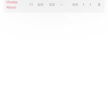
Charles
11
0/0
0/2
-
0/0
1
1
2
0
Abouo