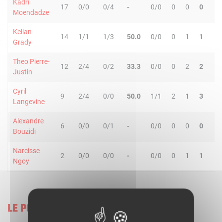
Kadri
17
0/0
0/4
-
0/0
0
0
0
0
Moendadze
Kellan
14
1/1
1/3
50.0
0/0
0
1
1
0
Grady
Theo Pierre-
12
2/4
0/2
33.3
0/0
0
2
2
1
Justin
Cyril
9
2/4
0/0
50.0
1/1
2
1
3
1
Langevine
Alexandre
6
0/0
0/1
-
0/0
0
0
0
0
Bouzidi
Narcisse
2
0/0
0/0
-
0/0
0
1
1
0
Ngoy
LE PORTEL