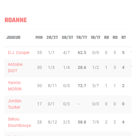
ROANNE
JOUEUR
MIN
2R/2T
3R/3T
TR/TT
1R/1T
RO
RD
RT
P
D.J. Cooper
35
1/1
4/7
62.5
0/0
0
5
5
11
Antoine
30
1/3
1/4
28.6
1/2
1
3
4
10
DIOT
Yannis
30
8/11
0/0
72.7
5/7
1
1
2
3
MORIN
Jordan
17
0/1
0/3
-
0/0
0
0
0
0
Tucker
Sekou
28
8/12
2/5
58.8
7/9
2
2
4
0
Doumbouya