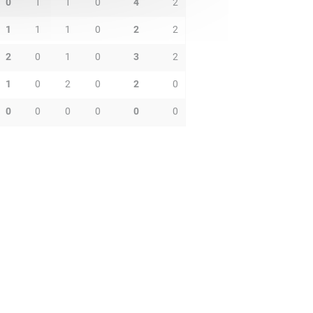
0
1
1
0
4
2
1
1
1
0
2
2
2
0
1
0
3
2
1
0
2
0
2
0
0
0
0
0
0
0