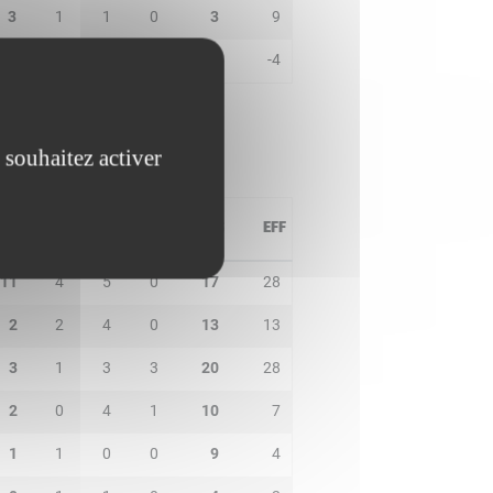
3
1
1
0
3
9
0
1
1
0
0
-4
 souhaitez activer
PD
IN
BP
CO
PTS
EFF
11
4
5
0
17
28
2
2
4
0
13
13
3
1
3
3
20
28
2
0
4
1
10
7
1
1
0
0
9
4