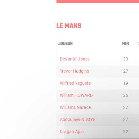
LE MANS
JOUEUR
MIN
DeVante' Jones
33
Trevor Hudgins
27
Wilfried Yeguete
19
William HOWARD
26
Williams Narace
27
Abdoulaye NDOYE
27
Dragan Apic
22