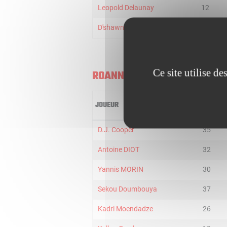
Leopold Delaunay
12
D'shawn Schwartz
8
Ce site utilise d
ROANNE
JOUEUR
MIN
D.J. Cooper
35
Antoine DIOT
32
Yannis MORIN
30
Sekou Doumbouya
37
Kadri Moendadze
26