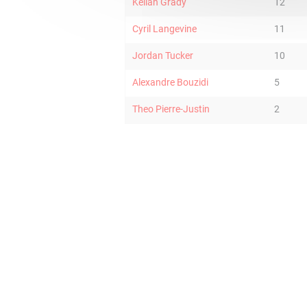
Kellan Grady
12
Cyril Langevine
11
Jordan Tucker
10
Alexandre Bouzidi
5
Theo Pierre-Justin
2