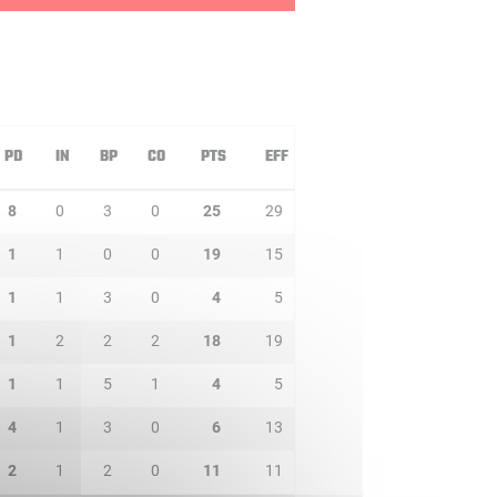
PD
IN
BP
CO
PTS
EFF
8
0
3
0
25
29
1
1
0
0
19
15
1
1
3
0
4
5
1
2
2
2
18
19
1
1
5
1
4
5
4
1
3
0
6
13
2
1
2
0
11
11