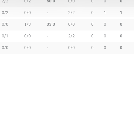
2/2
0/2
50.0
0/0
0
0
0
0/2
0/0
-
2/2
0
1
1
0/0
1/3
33.3
0/0
0
0
0
0/1
0/0
-
2/2
0
0
0
0/0
0/0
-
0/0
0
0
0