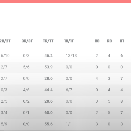
2R/2T
3R/3T
TR/TT
1R/1T
RO
RD
RT
6/10
0/3
46.2
13/13
2
4
6
2/7
5/6
53.9
0/0
0
0
0
2/7
0/0
28.6
0/0
4
3
7
0/3
4/6
44.4
6/7
0
4
4
2/5
0/2
28.6
0/0
3
5
8
3/4
0/1
60.0
0/0
2
5
7
5/9
0/0
55.6
1/1
3
0
3