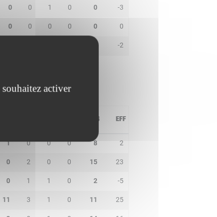
0
0
1
0
0
-3
0
0
0
0
0
0
0
0
0
0
0
-2
 souhaitez activer
PD
IN
BP
CO
PTS
EFF
1
0
0
0
8
2
0
2
0
0
15
23
0
1
1
0
2
-5
11
3
1
0
11
25