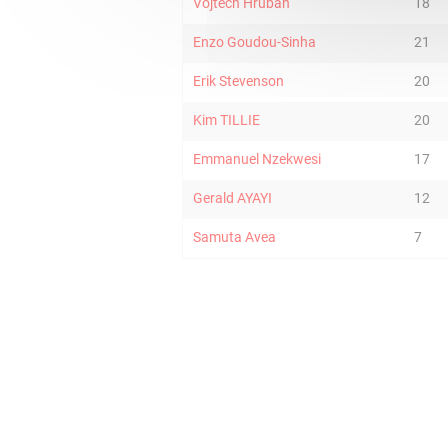
Vojtech Hruban
18
Enzo Goudou-Sinha
21
Erik Stevenson
20
Kim TILLIE
20
Emmanuel Nzekwesi
17
Gerald AYAYI
12
Samuta Avea
7