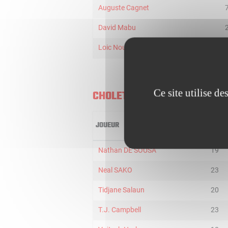
Auguste Cagnet
David Mabu
Loic Noudogbessi
Ce site utilise d
CHOLET BASKET
JOUEUR
MIN
Nathan DE SOUSA
19
Neal SAKO
23
Tidjane Salaun
20
T.J. Campbell
23