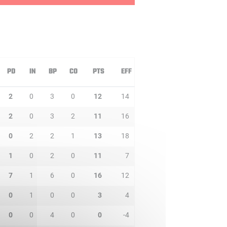
PD
IN
BP
CO
PTS
EFF
2
0
3
0
12
14
2
0
3
2
11
16
0
2
2
1
13
18
1
0
2
0
11
7
7
1
6
0
16
12
0
1
0
0
3
4
0
0
4
0
0
-4