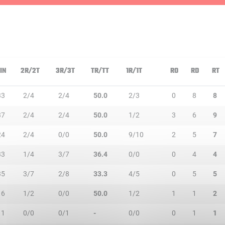
IN
2R/2T
3R/3T
TR/TT
1R/1T
RO
RD
RT
33
2/4
2/4
50.0
2/3
0
8
8
37
2/4
2/4
50.0
1/2
3
6
9
24
2/4
0/0
50.0
9/10
2
5
7
33
1/4
3/7
36.4
0/0
0
4
4
35
3/7
2/8
33.3
4/5
0
5
5
16
1/2
0/0
50.0
1/2
1
1
2
11
0/0
0/1
-
0/0
0
1
1