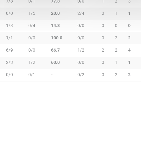
7/8
0/1
77.8
0/0
1
2
3
0/0
1/5
20.0
2/4
0
1
1
1/3
0/4
14.3
0/0
0
0
0
1/1
0/0
100.0
0/0
0
2
2
6/9
0/0
66.7
1/2
2
2
4
2/3
1/2
60.0
0/0
0
1
1
0/0
0/1
-
0/2
0
2
2