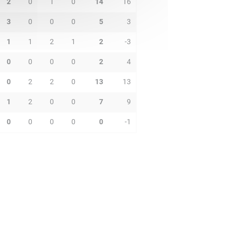
2
0
1
0
14
16
3
0
0
0
5
3
1
1
2
1
2
-3
0
0
0
0
2
4
0
2
2
0
13
13
1
2
0
0
7
9
0
0
0
0
0
-1