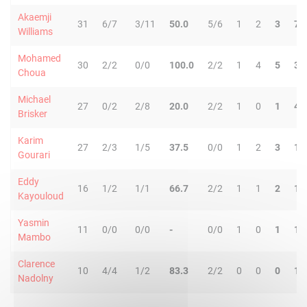
Akaemji
31
6/7
3/11
50.0
5/6
1
2
3
7
Williams
Mohamed
30
2/2
0/0
100.0
2/2
1
4
5
3
Choua
Michael
27
0/2
2/8
20.0
2/2
1
0
1
4
Brisker
Karim
27
2/3
1/5
37.5
0/0
1
2
3
1
Gourari
Eddy
16
1/2
1/1
66.7
2/2
1
1
2
1
Kayouloud
Yasmin
11
0/0
0/0
-
0/0
1
0
1
1
Mambo
Clarence
10
4/4
1/2
83.3
2/2
0
0
0
1
Nadolny