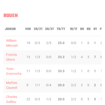
ROUEN
JOUEUR
MIN
2R/2T
3R/3T
TR/TT
1R/1T
RO
RD
RT
PD
William
18
0/3
2/5
25.0
0/0
1
0
1
2
Mensah
Francis
13
1/3
0/0
33.3
1/2
4
3
7
0
Okoro
Yoan
11
1/3
0/0
33.3
1/2
1
0
1
1
Granvorka
Matheo
9
1/1
0/4
20.0
2/2
2
0
2
0
Cauwet
Charles
22
0/3
1/2
20.0
2/2
0
5
5
1
Galliou