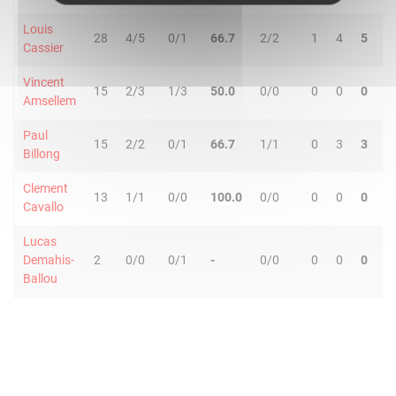
Louis
28
4/5
0/1
66.7
2/2
1
4
5
2
Cassier
Vincent
15
2/3
1/3
50.0
0/0
0
0
0
1
Amsellem
Paul
15
2/2
0/1
66.7
1/1
0
3
3
2
Billong
Clement
13
1/1
0/0
100.0
0/0
0
0
0
0
Cavallo
Lucas
Demahis-
2
0/0
0/1
-
0/0
0
0
0
0
Ballou