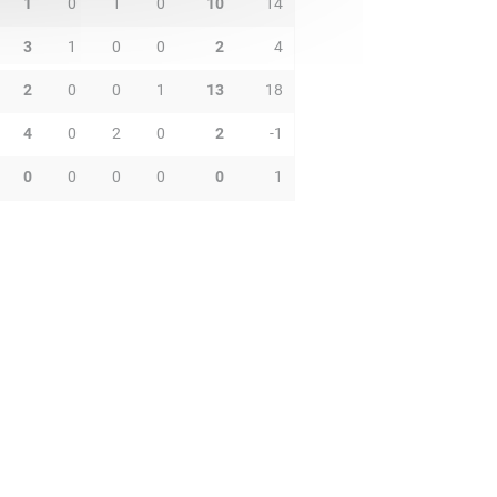
1
0
1
0
10
14
3
1
0
0
2
4
2
0
0
1
13
18
4
0
2
0
2
-1
0
0
0
0
0
1