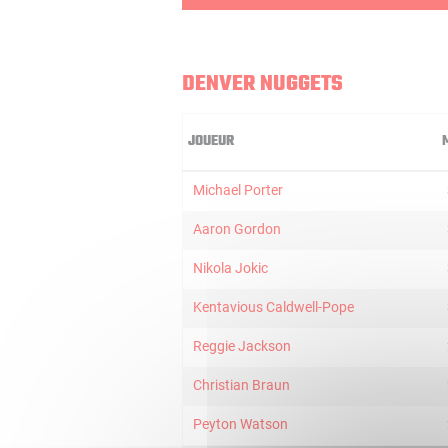
DENVER NUGGETS
JOUEUR
Michael Porter
Aaron Gordon
Nikola Jokic
Kentavious Caldwell-Pope
Reggie Jackson
Christian Braun
Peyton Watson