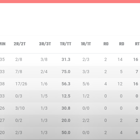
MIN
2R/2T
3R/3T
TR/TT
1R/1T
RO
RD
RT
35
2/8
3/8
31.3
2/3
2
14
16
33
7/8
2/4
75.0
3/3
2
5
7
38
17/26
1/6
56.3
5/6
4
12
16
33
0/3
1/5
12.5
1/2
0
0
0
26
3/10
1/3
30.8
0/0
0
0
0
27
0/2
1/3
20.0
2/2
0
2
2
20
2/3
1/3
50.0
0/0
2
4
6