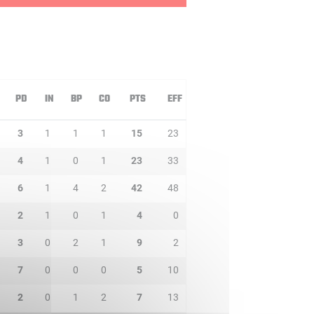
PD
IN
BP
CO
PTS
EFF
3
1
1
1
15
23
4
1
0
1
23
33
6
1
4
2
42
48
2
1
0
1
4
0
3
0
2
1
9
2
7
0
0
0
5
10
2
0
1
2
7
13