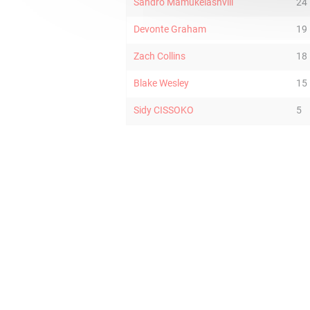
Sandro Mamukelashvili
24
Devonte Graham
19
Zach Collins
18
Blake Wesley
15
Sidy CISSOKO
5