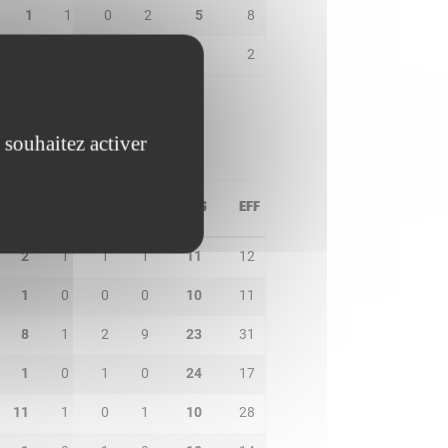
1
1
0
2
5
8
0
0
0
0
0
2
 souhaitez activer
PD
IN
BP
CO
PTS
EFF
2
1
1
1
11
12
1
0
0
0
10
11
8
1
2
9
23
31
1
0
1
0
24
17
11
1
0
1
10
28