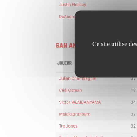
Justin Holiday
DeAndre Jordan
Ce site utilise d
SAN ANTONIO SPURS
JOUEUR
MIN
Julian Champagnie
37
Cedi Osman
18
Victor WEMBANYAMA
34
Malaki Branham
37
Tre Jones
32