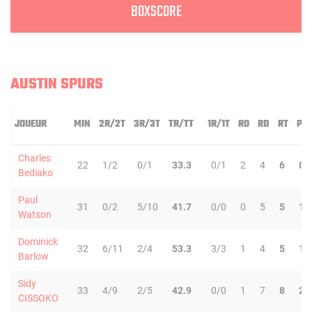
BOXSCORE
AUSTIN SPURS
JOUEUR
MIN
2R/2T
3R/3T
TR/TT
1R/1T
RO
RD
RT
PD
Charles
22
1/2
0/1
33.3
0/1
2
4
6
0
Bediako
Paul
31
0/2
5/10
41.7
0/0
0
5
5
1
Watson
Dominick
32
6/11
2/4
53.3
3/3
1
4
5
1
Barlow
Sidy
33
4/9
2/5
42.9
0/0
1
7
8
2
CISSOKO