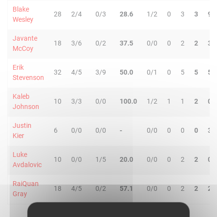
Blake
28
2/4
0/3
28.6
1/2
0
3
3
9
Wesley
Javante
18
3/6
0/2
37.5
0/0
0
2
2
3
McCoy
Erik
32
4/5
3/9
50.0
0/1
0
5
5
5
Stevenson
Kaleb
10
3/3
0/0
100.0
1/2
1
1
2
0
Johnson
Justin
6
0/0
0/0
-
0/0
0
0
0
3
Kier
Luke
10
0/0
1/5
20.0
0/0
0
2
2
0
Avdalovic
RaiQuan
18
4/5
0/2
57.1
0/0
0
2
2
2
Gray