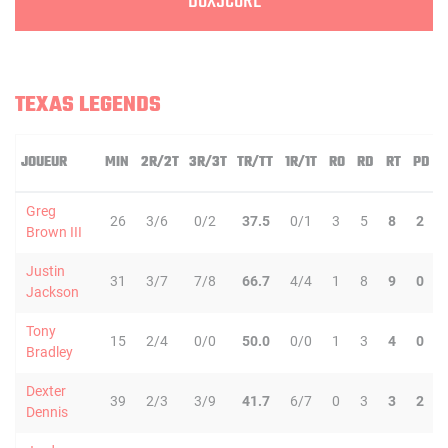
BOXSCORE
TEXAS LEGENDS
JOUEUR
MIN
2R/2T
3R/3T
TR/TT
1R/1T
RO
RD
RT
PD
Greg
26
3/6
0/2
37.5
0/1
3
5
8
2
Brown III
Justin
31
3/7
7/8
66.7
4/4
1
8
9
0
Jackson
Tony
15
2/4
0/0
50.0
0/0
1
3
4
0
Bradley
Dexter
39
2/3
3/9
41.7
6/7
0
3
3
2
Dennis