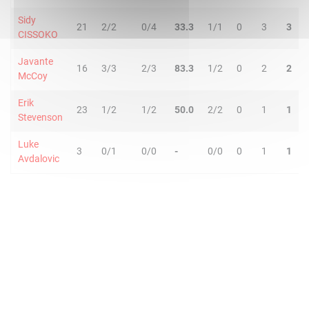
Sidy
21
2/2
0/4
33.3
1/1
0
3
3
CISSOKO
Javante
16
3/3
2/3
83.3
1/2
0
2
2
McCoy
Erik
23
1/2
1/2
50.0
2/2
0
1
1
Stevenson
Luke
3
0/1
0/0
-
0/0
0
1
1
Avdalovic