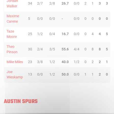
Jordan
34
2/7
2/8
26.7
0/0
2
1
3
3
Walker
Maxime
5
0/0
0/0
-
0/0
0
0
0
0
Carene
Taze
25
1/2
0/4
16.7
0/0
0
4
4
5
Moore
Theo
30
2/4
3/5
55.6
4/4
0
8
8
5
Pinson
Mike Miles
23
3/8
1/2
40.0
1/2
0
2
2
1
Joe
13
0/0
1/2
50.0
0/0
1
1
2
0
Wieskamp
AUSTIN SPURS