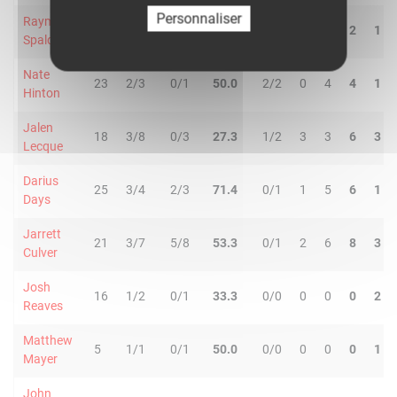
Personnaliser
Raymond
23
4/5
0/2
57.1
2/3
0
2
2
1
Spalding
Nate
23
2/3
0/1
50.0
2/2
0
4
4
1
Hinton
Jalen
18
3/8
0/3
27.3
1/2
3
3
6
3
Lecque
Darius
25
3/4
2/3
71.4
0/1
1
5
6
1
Days
Jarrett
21
3/7
5/8
53.3
0/1
2
6
8
3
Culver
Josh
16
1/2
0/1
33.3
0/0
0
0
0
2
Reaves
Matthew
5
1/1
0/1
50.0
0/0
0
0
0
1
Mayer
John