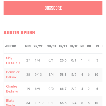
BOXSCORE
AUSTIN SPURS
JOUEUR
MIN
2R/2T
3R/3T
TR/TT
1R/1T
RO
RD
RT
PD
Sidy
27
1/4
0/1
20.0
0/1
1
4
5
5
CISSOKO
Dominick
38
9/13
1/4
58.8
5/5
4
6
10
3
Barlow
Charles
19
6/9
0/0
66.7
2/2
4
2
6
0
Bediako
Blake
34
10/17
0/1
55.6
1/4
5
5
10
6
Wesley