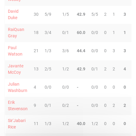
David
30
5/9
1/5
42.9
5/5
2
1
3
4
Duke
RaiQuan
18
3/4
0/1
60.0
0/0
0
1
1
0
Gray
Paul
21
1/3
3/6
44.4
0/0
0
3
3
0
Watson
Javante
13
2/5
1/2
42.9
0/1
2
2
4
2
McCoy
Julian
4
0/0
0/0
-
0/0
0
0
0
0
Washburn
Erik
9
0/1
0/2
-
0/0
0
2
2
2
Stevenson
Sir'Jabari
11
1/3
1/2
40.0
1/2
0
0
0
1
Rice