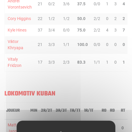
Andrei
21
0/2
3/6
37.5
0/0
1
3
4
Vorontsevich
Cory Higgins
22
1/2
1/2
50.0
2/2
0
2
2
Kyle Hines
37
3/4
0/0
75.0
2/2
4
3
7
Viktor
21
3/3
1/1
100.0
0/0
0
0
0
Khryapa
Vitaly
17
3/3
2/3
83.3
1/1
1
0
1
Fridzon
LOKOMOTIV KUBAN
JOUEUR
MIN
2R/2T
3R/3T
TR/TT
1R/1T
RO
RD
RT
P
Matt
23
2/3
1/4
42.9
0/0
0
0
0
1
Janning