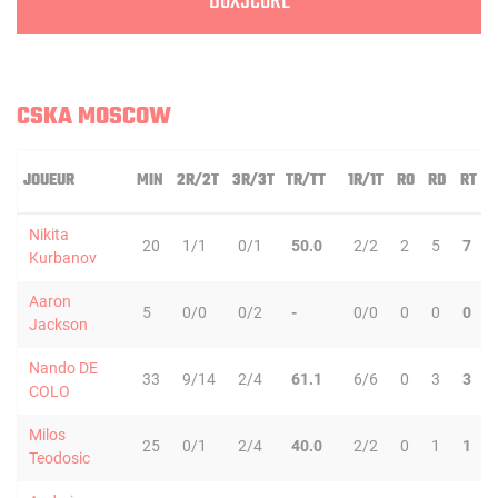
BOXSCORE
CSKA MOSCOW
JOUEUR
MIN
2R/2T
3R/3T
TR/TT
1R/1T
RO
RD
RT
Nikita
20
1/1
0/1
50.0
2/2
2
5
7
Kurbanov
Aaron
5
0/0
0/2
-
0/0
0
0
0
Jackson
Nando DE
33
9/14
2/4
61.1
6/6
0
3
3
COLO
Milos
25
0/1
2/4
40.0
2/2
0
1
1
Teodosic