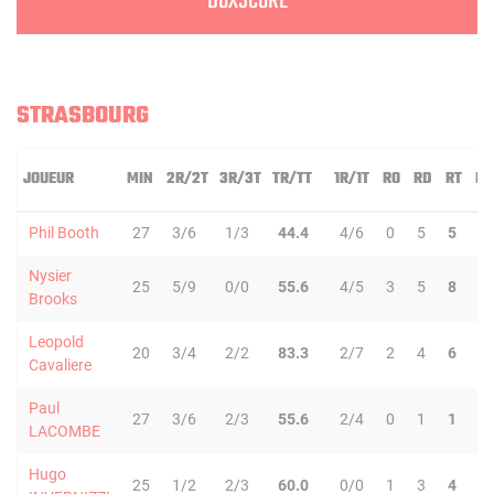
BOXSCORE
STRASBOURG
JOUEUR
MIN
2R/2T
3R/3T
TR/TT
1R/1T
RO
RD
RT
PD
Phil Booth
27
3/6
1/3
44.4
4/6
0
5
5
6
Nysier
25
5/9
0/0
55.6
4/5
3
5
8
2
Brooks
Leopold
20
3/4
2/2
83.3
2/7
2
4
6
2
Cavaliere
Paul
27
3/6
2/3
55.6
2/4
0
1
1
5
LACOMBE
Hugo
25
1/2
2/3
60.0
0/0
1
3
4
1