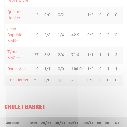
INVERNIZZI
Quinton
16
0/0
0/2
-
1/2
0
0
0
1
Hooker
Jean-
Baptiste
19
2/3
1/4
42.9
0/0
0
2
2
3
Maille
Tyrus
27
3/3
2/4
71.4
1/1
1
1
2
1
McGee
Daniel Akin
10
1/1
0/0
100.0
1/2
0
1
1
1
Illan Pietrus
5
0/0
0/1
-
0/0
0
0
0
1
CHOLET BASKET
JOUEUR
MIN
2R/2T
3R/3T
TR/TT
1R/1T
RO
RD
RT
P