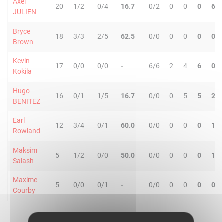
Axel
20
1/2
0/4
16.7
0/2
0
0
0
6
JULIEN
Bryce
18
3/3
2/5
62.5
0/0
0
0
0
0
Brown
Kevin
17
0/0
0/0
-
6/6
2
4
6
0
Kokila
Hugo
16
0/1
1/5
16.7
0/0
0
5
5
2
BENITEZ
Earl
12
3/4
0/1
60.0
0/0
0
0
0
1
Rowland
Maksim
5
1/2
0/0
50.0
0/0
0
0
0
1
Salash
Maxime
5
0/0
0/1
-
0/0
0
0
0
0
Courby