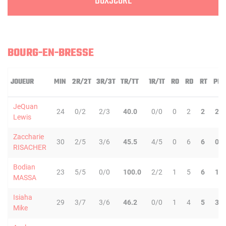
BOXSCORE
BOURG-EN-BRESSE
JOUEUR
MIN
2R/2T
3R/3T
TR/TT
1R/1T
RO
RD
RT
PD
JeQuan
24
0/2
2/3
40.0
0/0
0
2
2
2
Lewis
Zaccharie
30
2/5
3/6
45.5
4/5
0
6
6
0
RISACHER
Bodian
23
5/5
0/0
100.0
2/2
1
5
6
1
MASSA
Isiaha
29
3/7
3/6
46.2
0/0
1
4
5
3
Mike