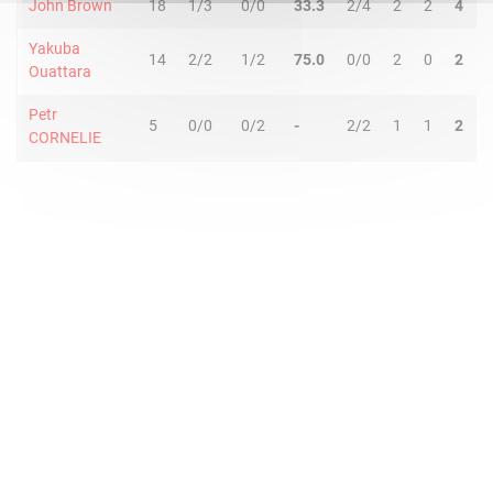
John Brown
18
1/3
0/0
33.3
2/4
2
2
4
Yakuba
14
2/2
1/2
75.0
0/0
2
0
2
Ouattara
Petr
5
0/0
0/2
-
2/2
1
1
2
CORNELIE