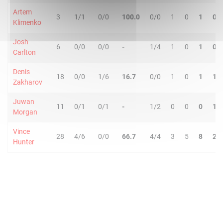
Artem
3
1/1
0/0
100.0
0/0
1
0
1
0
Klimenko
Josh
6
0/0
0/0
-
1/4
1
0
1
0
Carlton
Denis
18
0/0
1/6
16.7
0/0
1
0
1
1
Zakharov
Juwan
11
0/1
0/1
-
1/2
0
0
0
1
Morgan
Vince
28
4/6
0/0
66.7
4/4
3
5
8
2
Hunter