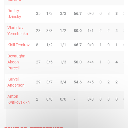
Dmitry
35
1/3
3/3
66.7
0/0
0
3
3
2
Uzinsky
Vladislav
23
3/3
1/2
80.0
1/1
2
2
4
2
Yemchenko
Kirill Temirov
8
1/2
1/1
66.7
0/0
1
0
1
0
Devaughn
Akoon-
27
3/5
1/3
50.0
4/4
1
3
4
5
Purcell
Karvel
29
3/7
3/4
54.6
4/5
0
2
2
1
Anderson
Anton
2
0/0
0/0
-
0/0
0
0
0
0
Kvitkovskikh