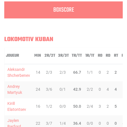
BOXSCORE
LOKOMOTIV KUBAN
JOUEUR
MIN
2R/2T
3R/3T
TR/TT
1R/1T
RO
RD
RT
PD
Aleksandr
14
2/3
2/3
66.7
1/1
0
2
2
1
Shcherbenev
Andrey
24
3/6
0/1
42.9
2/2
0
4
4
1
Martyuk
Kirill
16
1/2
0/0
50.0
2/4
3
2
5
1
Elatontsev
Jaylen
22
3/7
1/4
36.4
0/0
0
0
0
4
Barford