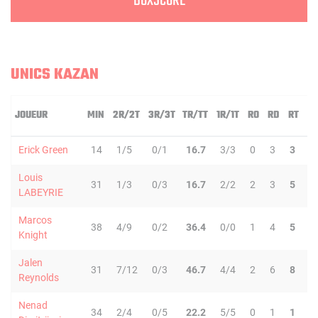
BOXSCORE
UNICS KAZAN
JOUEUR
MIN
2R/2T
3R/3T
TR/TT
1R/1T
RO
RD
RT
P
Erick Green
14
1/5
0/1
16.7
3/3
0
3
3
1
Louis
31
1/3
0/3
16.7
2/2
2
3
5
2
LABEYRIE
Marcos
38
4/9
0/2
36.4
0/0
1
4
5
5
Knight
Jalen
31
7/12
0/3
46.7
4/4
2
6
8
0
Reynolds
Nenad
34
2/4
0/5
22.2
5/5
0
1
1
3