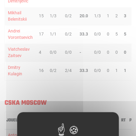
Dimitrijevic
Mikhail
15
1/3
0/2
20.0
1/3
1
2
3
0
Belenitskii
Andrei
17
1/1
0/2
33.3
0/0
0
5
5
1
Vorontsevich
Viatcheslav
4
0/0
0/0
-
0/0
0
0
0
0
Zaitsev
Dmitry
16
0/2
2/4
33.3
0/0
0
1
1
0
Kulagin
CSKA MOSCOW
JOUEUR
MIN
2R/2T
3R/3T
TR/TT
1R/1T
RO
RD
RT
PD
Anton