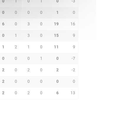
0
1
0
1
0
-3
0
0
0
0
1
0
6
0
3
0
19
16
0
1
3
0
15
9
1
2
1
0
11
9
0
0
0
1
0
-7
2
0
2
0
2
-2
2
0
0
0
0
0
2
0
2
0
6
13