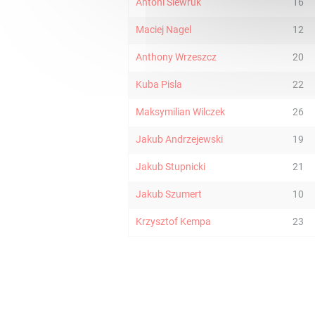
Antoni Siewruk
16
Maciej Nagel
12
Anthony Wrzeszcz
20
Kuba Pisla
22
Maksymilian Wilczek
26
Jakub Andrzejewski
19
Jakub Stupnicki
21
Jakub Szumert
10
Krzysztof Kempa
23