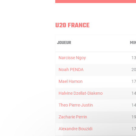
U20 FRANCE
JOUEUR
MI
Narcisse Ngoy
1
Noah PENDA
2
Mael Hamon
1
Halvine Dzellat-Diakeno
1
Theo Pierre-Justin
1
Zacharie Perrin
1
Alexandre Bouzidi
1