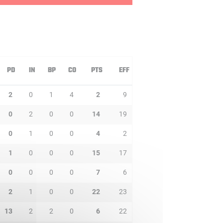
PD
IN
BP
CO
PTS
EFF
2
0
1
4
2
9
0
2
0
0
14
19
0
1
0
0
4
2
1
0
0
0
15
17
0
0
0
0
7
6
2
1
0
0
22
23
13
2
2
0
6
22