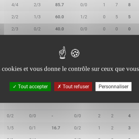
8
4/4
2/3
85.7
0/0
1
7
8
1
2/2
1/3
60.0
1/2
0
5
5
4
2/3
0/2
40.0
0/0
0
0
0
2
1/4
1/2
33.3
5/5
1
4
5
1
2/2
0/0
100.0
0/0
0
1
1
es cookies et vous donne le contrôle sur ceux que vous
Tout accepter
Tout refuser
Personnaliser
2R/2T
3R/3T
TR/TT
1R/1T
RO
RD
RT
0/2
0/0
-
0/0
2
2
4
1/5
0/1
16.7
0/2
1
2
3