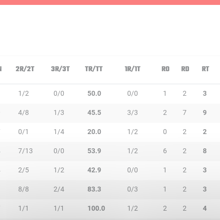
N
2R/2T
3R/3T
TR/TT
1R/1T
RO
RD
RT
3
1/2
0/0
50.0
0/0
1
2
3
0
4/8
1/3
45.5
3/3
2
7
9
7
0/1
1/4
20.0
1/2
0
2
2
4
7/13
0/0
53.9
1/2
6
2
8
4
2/5
1/2
42.9
0/0
1
2
3
9
8/8
2/4
83.3
0/3
1
2
3
7
1/1
1/1
100.0
1/2
2
2
4