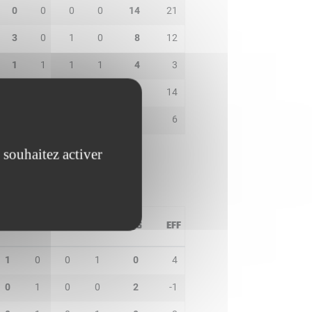
0
0
0
0
14
21
3
0
1
0
8
12
1
1
1
1
4
3
3
1
1
0
10
14
2
0
1
0
4
6
 souhaitez activer
PD
IN
BP
CO
PTS
EFF
1
0
0
1
0
4
0
1
0
0
2
-1