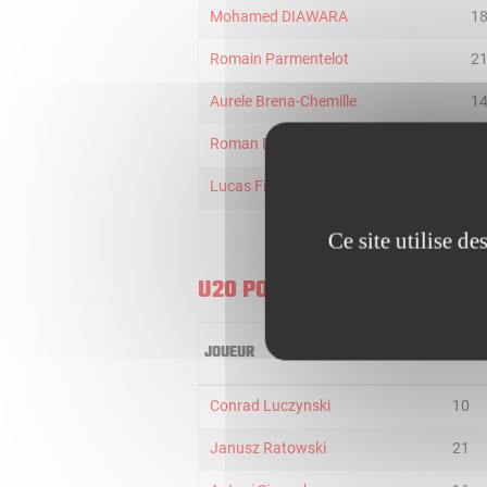
Mohamed DIAWARA
1
Romain Parmentelot
2
Aurele Brena-Chemille
1
Roman Domon
1
Lucas Fischer
2
Ce site utilise d
U20 POLAND
JOUEUR
MIN
Conrad Luczynski
10
Janusz Ratowski
21