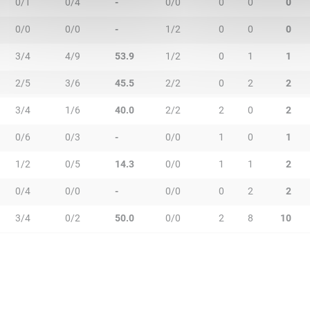
0/1
0/4
-
0/0
0
0
0
0/0
0/0
-
1/2
0
0
0
3/4
4/9
53.9
1/2
0
1
1
2/5
3/6
45.5
2/2
0
2
2
3/4
1/6
40.0
2/2
2
0
2
0/6
0/3
-
0/0
1
0
1
1/2
0/5
14.3
0/0
1
1
2
0/4
0/0
-
0/0
0
2
2
3/4
0/2
50.0
0/0
2
8
10