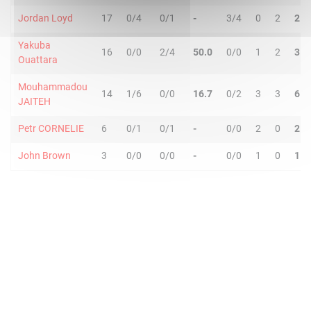
Jordan Loyd
17
0/4
0/1
-
3/4
0
2
2
Yakuba
16
0/0
2/4
50.0
0/0
1
2
3
Ouattara
Mouhammadou
14
1/6
0/0
16.7
0/2
3
3
6
JAITEH
Petr CORNELIE
6
0/1
0/1
-
0/0
2
0
2
John Brown
3
0/0
0/0
-
0/0
1
0
1