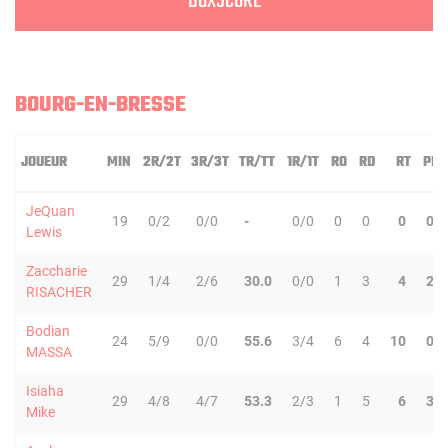
BOXSCORE
BOURG-EN-BRESSE
JOUEUR
MIN
2R/2T
3R/3T
TR/TT
1R/1T
RO
RD
RT
PD
JeQuan
19
0/2
0/0
-
0/0
0
0
0
0
Lewis
Zaccharie
29
1/4
2/6
30.0
0/0
1
3
4
2
RISACHER
Bodian
24
5/9
0/0
55.6
3/4
6
4
10
0
MASSA
Isiaha
29
4/8
4/7
53.3
2/3
1
5
6
3
Mike