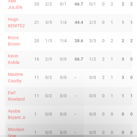
Axel
20
2/2
0/1
66.7
0/1
0
2
2
2
JULIEN
Hugo
21
3/5
1/4
44.4
2/3
0
1
1
1
BENITEZ
Bryce
20
1/3
1/4
28.6
3/3
0
2
2
2
Brown
Kevin
16
2/3
0/0
66.7
1/2
2
1
3
0
Kokila
Maxime
11
0/2
0/0
-
0/0
2
1
3
0
Courby
Earl
11
0/2
0/0
-
0/0
0
1
1
1
Rowland
Ayuba
1
0/0
0/0
-
0/0
0
0
0
0
Bryant Jr
Moulaye
1
0/0
0/0
-
0/0
0
0
0
0
Sow