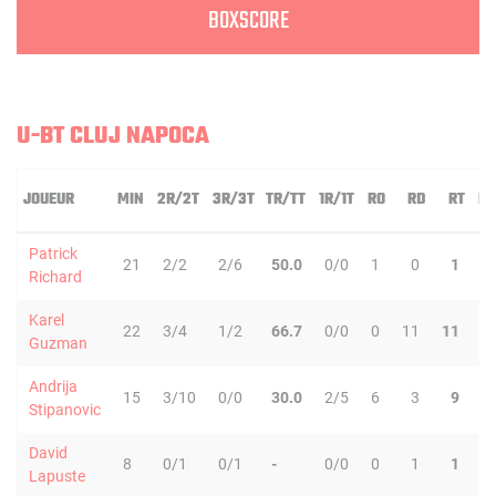
BOXSCORE
U-BT CLUJ NAPOCA
JOUEUR
MIN
2R/2T
3R/3T
TR/TT
1R/1T
RO
RD
RT
PD
Patrick
21
2/2
2/6
50.0
0/0
1
0
1
1
Richard
Karel
22
3/4
1/2
66.7
0/0
0
11
11
3
Guzman
Andrija
15
3/10
0/0
30.0
2/5
6
3
9
2
Stipanovic
David
8
0/1
0/1
-
0/0
0
1
1
1
Lapuste