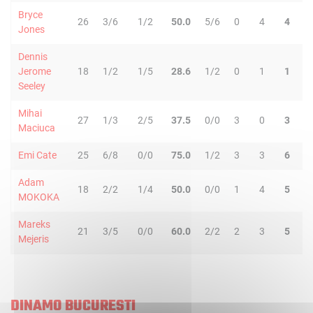
Bryce
26
3/6
1/2
50.0
5/6
0
4
4
5
Jones
Dennis
Jerome
18
1/2
1/5
28.6
1/2
0
1
1
2
Seeley
Mihai
27
1/3
2/5
37.5
0/0
3
0
3
2
Maciuca
Emi Cate
25
6/8
0/0
75.0
1/2
3
3
6
1
Adam
18
2/2
1/4
50.0
0/0
1
4
5
1
MOKOKA
Mareks
21
3/5
0/0
60.0
2/2
2
3
5
4
Mejeris
DINAMO BUCURESTI