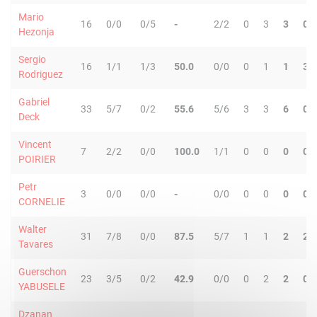
Mario
16
0/0
0/5
-
2/2
0
3
3
0
Hezonja
Sergio
16
1/1
1/3
50.0
0/0
0
1
1
3
Rodriguez
Gabriel
33
5/7
0/2
55.6
5/6
3
3
6
0
Deck
Vincent
7
2/2
0/0
100.0
1/1
0
0
0
0
POIRIER
Petr
3
0/0
0/0
-
0/0
0
0
0
0
CORNELIE
Walter
31
7/8
0/0
87.5
5/7
1
1
2
2
Tavares
Guerschon
23
3/5
0/2
42.9
0/0
0
2
2
0
YABUSELE
Dzanan