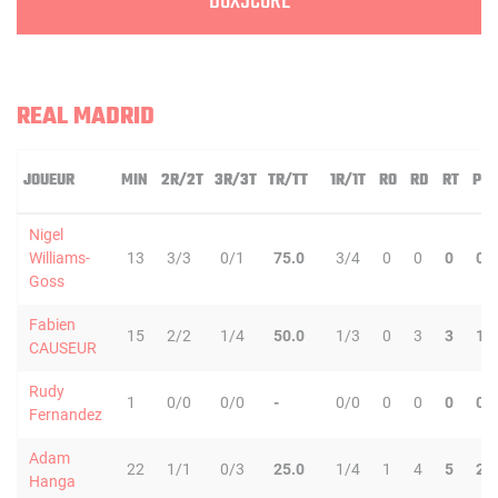
BOXSCORE
REAL MADRID
JOUEUR
MIN
2R/2T
3R/3T
TR/TT
1R/1T
RO
RD
RT
PD
Nigel
Williams-
13
3/3
0/1
75.0
3/4
0
0
0
0
Goss
Fabien
15
2/2
1/4
50.0
1/3
0
3
3
1
CAUSEUR
Rudy
1
0/0
0/0
-
0/0
0
0
0
0
Fernandez
Adam
22
1/1
0/3
25.0
1/4
1
4
5
2
Hanga