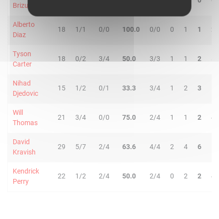
13
0/3
0/1
-
1/1
0
0
0
0
Brizuela
Alberto
18
1/1
0/0
100.0
0/0
0
1
1
2
Diaz
Tyson
18
0/2
3/4
50.0
3/3
1
1
2
5
Carter
Nihad
15
1/2
0/1
33.3
3/4
1
2
3
1
Djedovic
Will
21
3/4
0/0
75.0
2/4
1
1
2
4
Thomas
David
29
5/7
2/4
63.6
4/4
2
4
6
1
Kravish
Kendrick
22
1/2
2/4
50.0
2/4
0
2
2
4
Perry