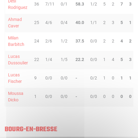
Desi
36
7/11
0/1
58.3
1/2
5
2
7
3
Rodriguez
Ahmad
25
4/6
0/4
40.0
1/1
2
3
5
1
Caver
Milan
24
2/6
1/2
37.5
0/0
2
2
4
2
Barbitch
Lucas
22
1/4
1/5
22.2
0/0
1
4
5
3
Dussoulier
Lucas
9
0/0
0/0
-
0/2
1
0
1
1
Fischer
Moussa
1
0/0
0/0
-
0/0
0
0
0
0
Dicko
BOURG-EN-BRESSE