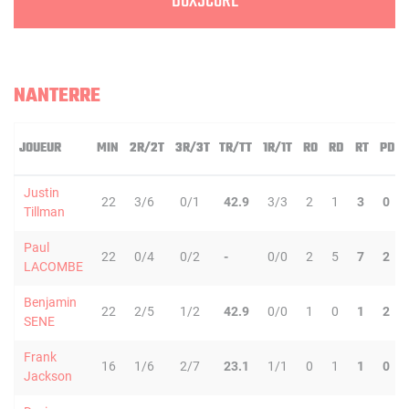
BOXSCORE
NANTERRE
JOUEUR
MIN
2R/2T
3R/3T
TR/TT
1R/1T
RO
RD
RT
PD
Justin
22
3/6
0/1
42.9
3/3
2
1
3
0
Tillman
Paul
22
0/4
0/2
-
0/0
2
5
7
2
LACOMBE
Benjamin
22
2/5
1/2
42.9
0/0
1
0
1
2
SENE
Frank
16
1/6
2/7
23.1
1/1
0
1
1
0
Jackson