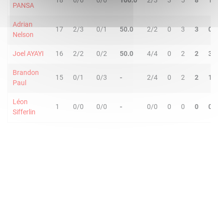
18
6/6
0/0
100.0
2/3
3
5
8
1
PANSA
Adrian
17
2/3
0/1
50.0
2/2
0
3
3
0
Nelson
Joel AYAYI
16
2/2
0/2
50.0
4/4
0
2
2
3
Brandon
15
0/1
0/3
-
2/4
0
2
2
1
Paul
Léon
1
0/0
0/0
-
0/0
0
0
0
0
Sifferlin