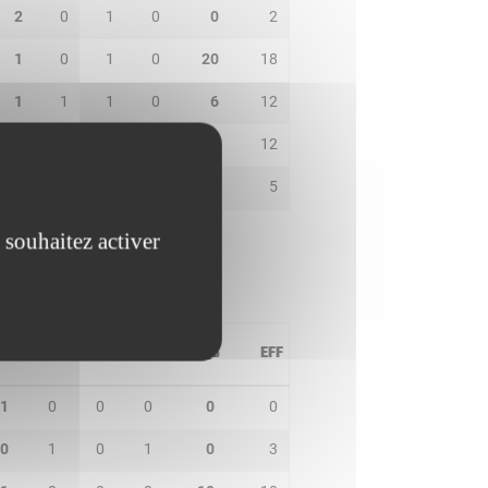
2
0
1
0
0
2
1
0
1
0
20
18
1
1
1
0
6
12
6
1
1
0
6
12
3
0
0
0
2
5
 souhaitez activer
PD
IN
BP
CO
PTS
EFF
1
0
0
0
0
0
0
1
0
1
0
3