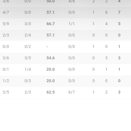
3/6
0/0
50.0
4/6
2
2
4
4/7
0/0
57.1
0/0
1
6
7
5/9
3/3
66.7
1/1
1
4
5
2/3
2/4
57.1
0/0
0
0
0
0/0
0/2
-
0/0
1
0
1
3/6
3/5
54.6
0/0
0
3
3
0/1
1/4
20.0
0/0
0
1
1
1/2
0/3
20.0
0/0
0
0
0
3/5
2/3
62.5
6/7
1
2
3