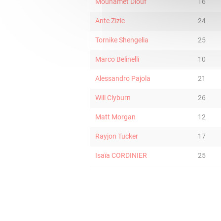
Mouhamet Diouf
16
Ante Zizic
24
Tornike Shengelia
25
Marco Belinelli
10
Alessandro Pajola
21
Will Clyburn
26
Matt Morgan
12
Rayjon Tucker
17
Isaïa CORDINIER
25