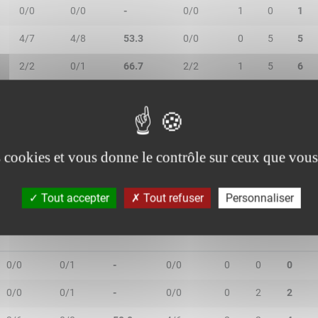
0/0
0/0
-
0/0
1
0
1
4/7
4/8
53.3
0/0
0
5
5
2/2
0/1
66.7
2/2
1
5
6
0/0
2/5
40.0
0/0
1
2
3
1/2
0/3
20.0
0/0
1
3
4
es cookies et vous donne le contrôle sur ceux que vous
Tout accepter
Tout refuser
Personnaliser
2R/2T
3R/3T
TR/TT
1R/1T
RO
RD
RT
0/0
0/1
-
0/0
0
0
0
0/0
0/1
-
0/0
0
2
2