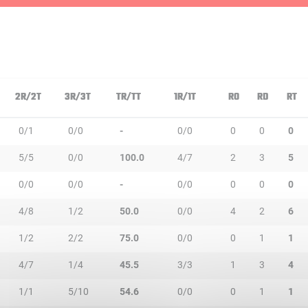
2R/2T
3R/3T
TR/TT
1R/1T
RO
RD
RT
0/1
0/0
-
0/0
0
0
0
5/5
0/0
100.0
4/7
2
3
5
0/0
0/0
-
0/0
0
0
0
4/8
1/2
50.0
0/0
4
2
6
1/2
2/2
75.0
0/0
0
1
1
4/7
1/4
45.5
3/3
1
3
4
1/1
5/10
54.6
0/0
0
1
1