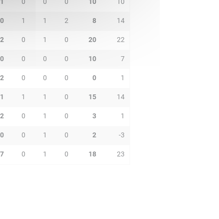
1
0
0
0
10
10
0
1
1
2
8
14
2
0
1
0
20
22
0
0
0
0
10
7
2
0
0
0
0
1
1
1
1
0
15
14
2
0
1
0
3
1
0
0
1
0
2
-3
7
0
1
0
18
23