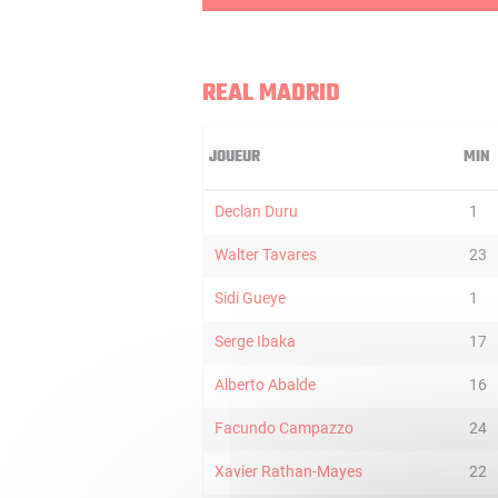
REAL MADRID
JOUEUR
MIN
Declan Duru
1
Walter Tavares
23
Sidi Gueye
1
Serge Ibaka
17
Alberto Abalde
16
Facundo Campazzo
24
Xavier Rathan-Mayes
22