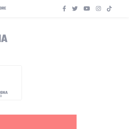
ORE
NA
OGNA