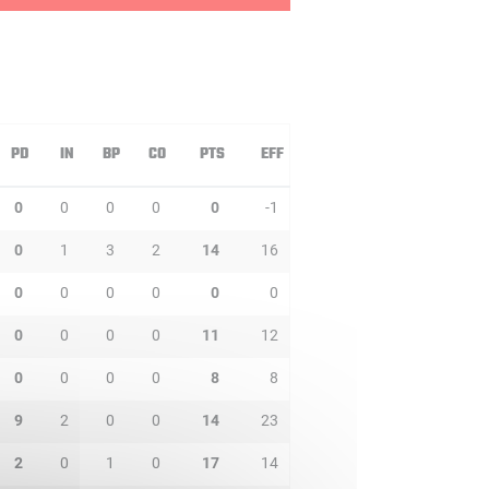
PD
IN
BP
CO
PTS
EFF
0
0
0
0
0
-1
0
1
3
2
14
16
0
0
0
0
0
0
0
0
0
0
11
12
0
0
0
0
8
8
9
2
0
0
14
23
2
0
1
0
17
14