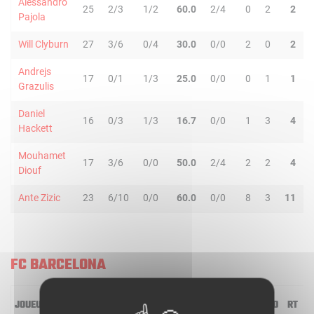
Alessandro
25
2/3
1/2
60.0
2/4
0
2
2
Pajola
Will Clyburn
27
3/6
0/4
30.0
0/0
2
0
2
Andrejs
17
0/1
1/3
25.0
0/0
0
1
1
Grazulis
Daniel
16
0/3
1/3
16.7
0/0
1
3
4
Hackett
Mouhamet
17
3/6
0/0
50.0
2/4
2
2
4
Diouf
Ante Zizic
23
6/10
0/0
60.0
0/0
8
3
11
FC BARCELONA
JOUEUR
MIN
2R/2T
3R/3T
TR/TT
1R/1T
RO
RD
RT
P