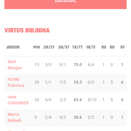
BOXSCORE
VIRTUS BOLOGNA
JOUEUR
MIN
2R/2T
3R/3T
TR/TT
1R/1T
RO
RD
RT
P
Matt
15
3/3
0/1
75.0
4/4
1
0
1
Morgan
Achille
20
1/1
1/5
33.3
0/0
1
5
6
Polonara
Isaïa
33
5/6
2/5
63.6
8/10
1
5
6
CORDINIER
Marco
9
2/4
0/3
28.6
2/2
1
0
1
Belinelli