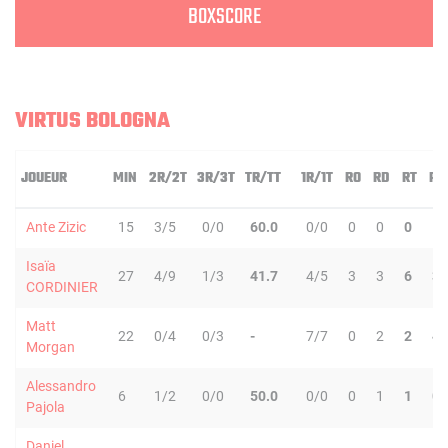
BOXSCORE
VIRTUS BOLOGNA
JOUEUR
MIN
2R/2T
3R/3T
TR/TT
1R/1T
RO
RD
RT
PD
Ante Zizic
15
3/5
0/0
60.0
0/0
0
0
0
1
Isaïa
27
4/9
1/3
41.7
4/5
3
3
6
3
CORDINIER
Matt
22
0/4
0/3
-
7/7
0
2
2
4
Morgan
Alessandro
6
1/2
0/0
50.0
0/0
0
1
1
0
Pajola
Daniel