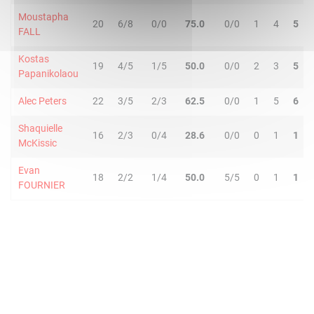
Moustapha
20
6/8
0/0
75.0
0/0
1
4
5
FALL
Kostas
19
4/5
1/5
50.0
0/0
2
3
5
Papanikolaou
Alec Peters
22
3/5
2/3
62.5
0/0
1
5
6
Shaquielle
16
2/3
0/4
28.6
0/0
0
1
1
McKissic
Evan
18
2/2
1/4
50.0
5/5
0
1
1
FOURNIER