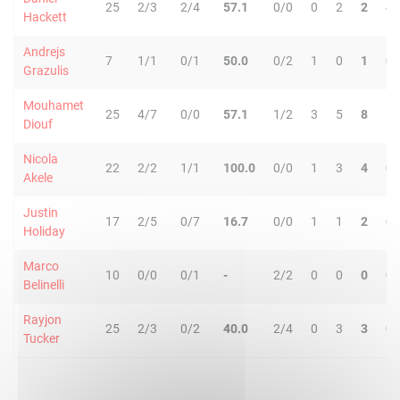
25
2/3
2/4
57.1
0/0
0
2
2
4
Hackett
Andrejs
7
1/1
0/1
50.0
0/2
1
0
1
0
Grazulis
Mouhamet
25
4/7
0/0
57.1
1/2
3
5
8
1
Diouf
Nicola
22
2/2
1/1
100.0
0/0
1
3
4
0
Akele
Justin
17
2/5
0/7
16.7
0/0
1
1
2
0
Holiday
Marco
10
0/0
0/1
-
2/2
0
0
0
0
Belinelli
Rayjon
25
2/3
0/2
40.0
2/4
0
3
3
0
Tucker