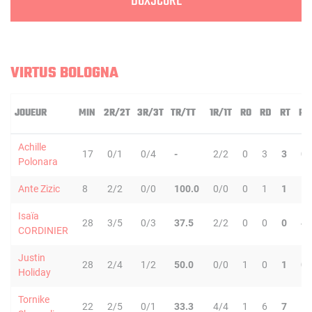
BOXSCORE
VIRTUS BOLOGNA
JOUEUR
MIN
2R/2T
3R/3T
TR/TT
1R/1T
RO
RD
RT
PD
Achille
17
0/1
0/4
-
2/2
0
3
3
0
Polonara
Ante Zizic
8
2/2
0/0
100.0
0/0
0
1
1
1
Isaïa
28
3/5
0/3
37.5
2/2
0
0
0
4
CORDINIER
Justin
28
2/4
1/2
50.0
0/0
1
0
1
0
Holiday
Tornike
22
2/5
0/1
33.3
4/4
1
6
7
1