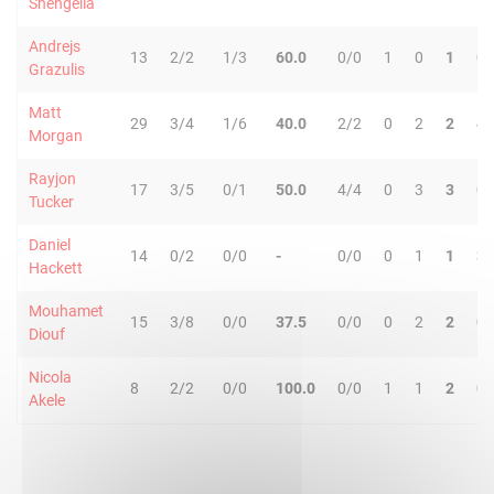
Shengelia
Andrejs
13
2/2
1/3
60.0
0/0
1
0
1
0
Grazulis
Matt
29
3/4
1/6
40.0
2/2
0
2
2
4
Morgan
Rayjon
17
3/5
0/1
50.0
4/4
0
3
3
0
Tucker
Daniel
14
0/2
0/0
-
0/0
0
1
1
3
Hackett
Mouhamet
15
3/8
0/0
37.5
0/0
0
2
2
0
Diouf
Nicola
8
2/2
0/0
100.0
0/0
1
1
2
0
Akele