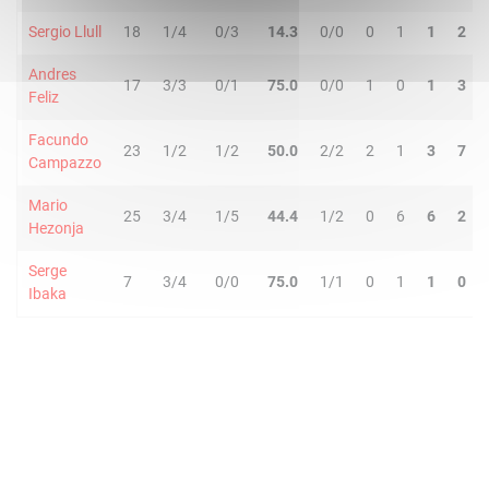
Sergio Llull
18
1/4
0/3
14.3
0/0
0
1
1
2
Andres
17
3/3
0/1
75.0
0/0
1
0
1
3
Feliz
Facundo
23
1/2
1/2
50.0
2/2
2
1
3
7
Campazzo
Mario
25
3/4
1/5
44.4
1/2
0
6
6
2
Hezonja
Serge
7
3/4
0/0
75.0
1/1
0
1
1
0
Ibaka