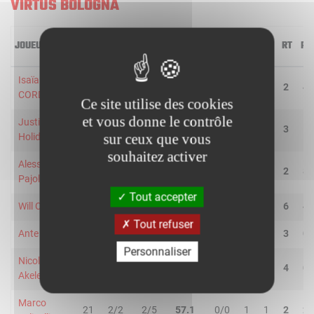
VIRTUS BOLOGNA
JOUEUR
MIN
2R/2T
3R/3T
TR/TT
1R/1T
RO
RD
RT
PD
Isaïa
23
4/4
0/2
66.7
1/1
0
2
2
4
CORDINIER
Ce site utilise des cookies
et vous donne le contrôle
Justin
10
0/0
1/2
50.0
0/0
0
3
3
1
sur ceux que vous
Holiday
souhaitez activer
Alessandro
20
2/2
1/1
100.0
4/4
0
2
2
8
Pajola
Tout accepter
Will Clyburn
19
2/4
2/5
44.4
4/4
0
6
6
4
Tout refuser
Ante Zizic
15
6/7
0/0
85.7
1/2
0
3
3
0
Personnaliser
Nicola
13
3/3
0/0
100.0
0/0
0
4
4
0
Akele
Marco
21
2/2
2/5
57.1
0/0
1
1
2
2