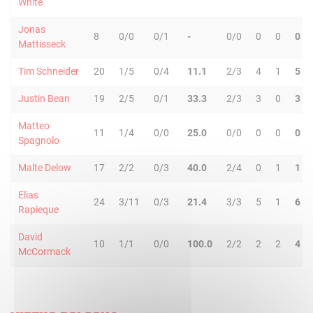
White
Jonas
8
0/0
0/1
-
0/0
0
0
0
Mattisseck
Tim Schneider
20
1/5
0/4
11.1
2/3
4
1
5
Justin Bean
19
2/5
0/1
33.3
2/3
3
0
3
Matteo
11
1/4
0/0
25.0
0/0
0
0
0
Spagnolo
Malte Delow
17
2/2
0/3
40.0
2/4
0
1
1
Elias
24
3/11
0/3
21.4
3/3
5
1
6
Rapieque
David
10
1/1
0/0
100.0
2/2
2
2
4
McCormack