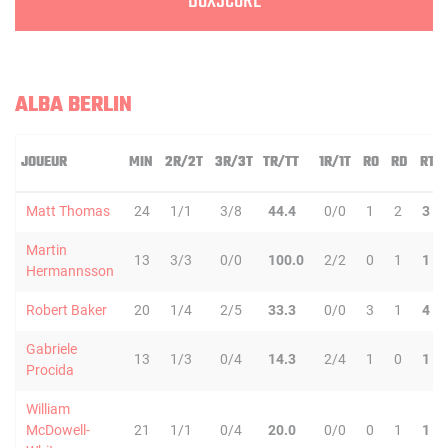
BOXSCORE
ALBA BERLIN
JOUEUR
MIN
2R/2T
3R/3T
TR/TT
1R/1T
RO
RD
RT
Matt Thomas
24
1/1
3/8
44.4
0/0
1
2
3
Martin
13
3/3
0/0
100.0
2/2
0
1
1
Hermannsson
Robert Baker
20
1/4
2/5
33.3
0/0
3
1
4
Gabriele
13
1/3
0/4
14.3
2/4
1
0
1
Procida
William
McDowell-
21
1/1
0/4
20.0
0/0
0
1
1