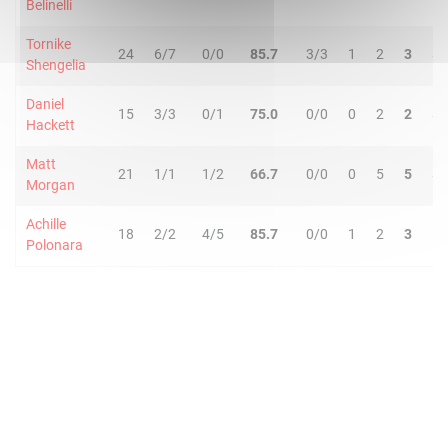
Belinelli
Tornike
24
6/7
0/0
85.7
3/3
1
2
3
5
Shengelia
Daniel
15
3/3
0/1
75.0
0/0
0
2
2
5
Hackett
Matt
21
1/1
1/2
66.7
0/0
0
5
5
5
Morgan
Achille
18
2/2
4/5
85.7
0/0
1
2
3
1
Polonara