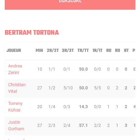
BOXSCORE
BERTRAM TORTONA
JOUEUR
MIN
2R/2T
3R/3T
TR/TT
1R/1T
RO
RD
RT
PD
Andrea
10
1/1
0/1
50.0
0/0
0
0
0
0
Zerini
Christian
27
1/2
5/10
50.0
5/5
0
2
2
2
Vital
Tommy
20
1/4
0/3
14.3
0/0
1
1
2
4
Kuhse
Justin
27
2/3
2/4
57.1
2/2
2
1
3
1
Gorham