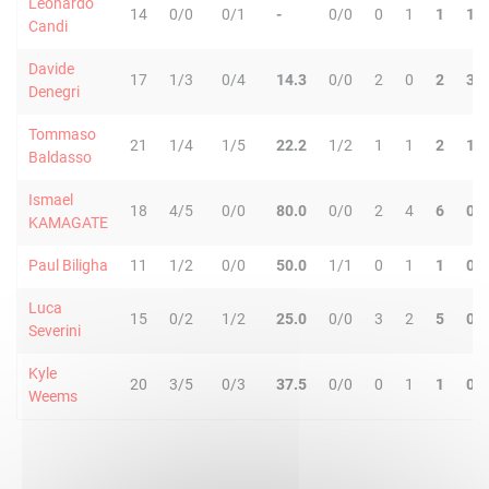
Leonardo
14
0/0
0/1
-
0/0
0
1
1
1
Candi
Davide
17
1/3
0/4
14.3
0/0
2
0
2
3
Denegri
Tommaso
21
1/4
1/5
22.2
1/2
1
1
2
1
Baldasso
Ismael
18
4/5
0/0
80.0
0/0
2
4
6
0
KAMAGATE
Paul Biligha
11
1/2
0/0
50.0
1/1
0
1
1
0
Luca
15
0/2
1/2
25.0
0/0
3
2
5
0
Severini
Kyle
20
3/5
0/3
37.5
0/0
0
1
1
0
Weems