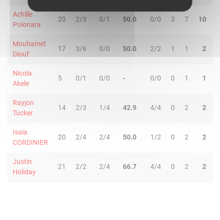
Achille
20
2/3
0/1
50.0
0/0
3
7
10
6
Polonara
Mouhamet
17
3/6
0/0
50.0
2/2
1
1
2
2
Diouf
Nicola
5
0/1
0/0
-
0/0
0
1
1
0
Akele
Rayjon
14
2/3
1/4
42.9
4/4
0
2
2
1
Tucker
Isaïa
20
2/4
2/4
50.0
1/2
0
2
2
4
CORDINIER
Justin
21
2/2
2/4
66.7
4/4
0
2
2
1
Holiday