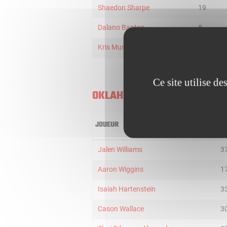
Shaedon Sharpe
19
Dalano Banton
8
Kris Murray
5
Ce site utilise d
OKLAHOMA CITY THUNDER
JOUEUR
MI
Jalen Williams
3
Aaron Wiggins
1
Isaiah Hartenstein
3
Cason Wallace
3