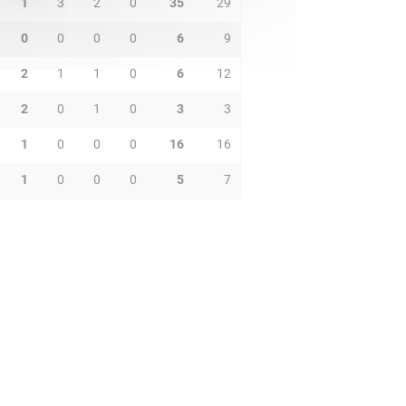
1
3
2
0
35
29
0
0
0
0
6
9
2
1
1
0
6
12
2
0
1
0
3
3
1
0
0
0
16
16
1
0
0
0
5
7