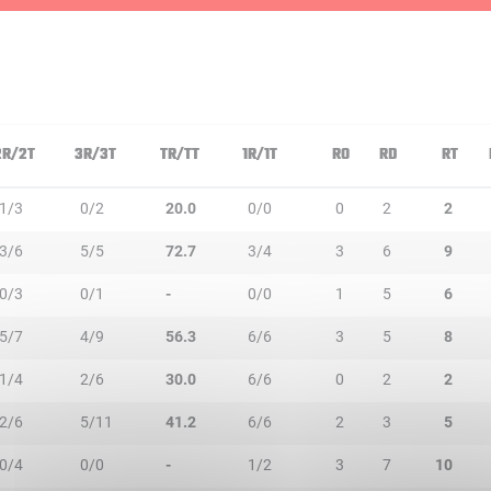
2R/2T
3R/3T
TR/TT
1R/1T
RO
RD
RT
1/3
0/2
20.0
0/0
0
2
2
3/6
5/5
72.7
3/4
3
6
9
0/3
0/1
-
0/0
1
5
6
5/7
4/9
56.3
6/6
3
5
8
1/4
2/6
30.0
6/6
0
2
2
2/6
5/11
41.2
6/6
2
3
5
0/4
0/0
-
1/2
3
7
10