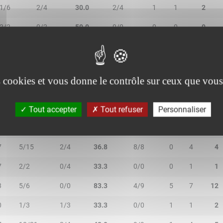
1/6
2/4
30.0
2/4
1
1
2
2/2
0/2
50.0
0/0
0
0
0
0/0
0/0
-
0/0
0
0
0
es cookies et vous donne le contrôle sur ceux que vous
Tout accepter
Tout refuser
Personnaliser
N
2R/2T
3R/3T
TR/TT
1R/1T
RO
RD
RT
7
5/15
2/4
36.8
8/8
0
4
4
7
2/2
0/4
33.3
0/0
0
1
1
3
5/6
0/0
83.3
4/9
5
7
12
0
1/3
1/3
33.3
0/0
1
1
2