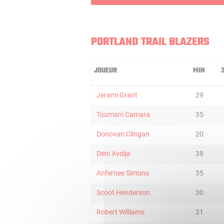
PORTLAND TRAIL BLAZERS
JOUEUR
MIN
Jerami Grant
29
Toumani Camara
35
Donovan Clingan
20
Deni Avdija
38
Anfernee Simons
35
Scoot Henderson
30
Robert Williams
21