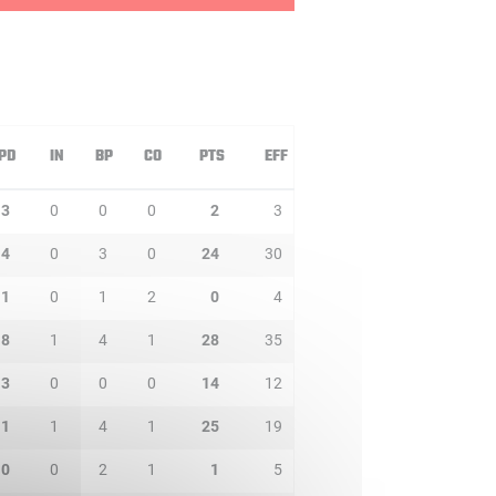
PD
IN
BP
CO
PTS
EFF
3
0
0
0
2
3
4
0
3
0
24
30
1
0
1
2
0
4
8
1
4
1
28
35
3
0
0
0
14
12
1
1
4
1
25
19
0
0
2
1
1
5