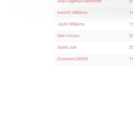
Shai Gilgeous-Alexander
3
Kenrich Williams
1
Jaylin Williams
1
Alex Caruso
2
Isaiah Joe
2
Ousmane DIENG
1