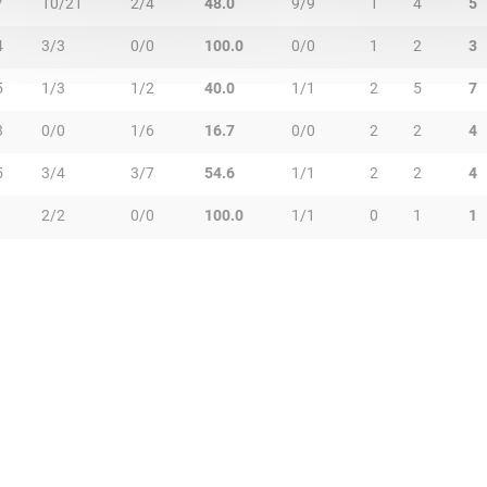
7
10/21
2/4
48.0
9/9
1
4
5
4
3/3
0/0
100.0
0/0
1
2
3
5
1/3
1/2
40.0
1/1
2
5
7
3
0/0
1/6
16.7
0/0
2
2
4
5
3/4
3/7
54.6
1/1
2
2
4
1
2/2
0/0
100.0
1/1
0
1
1