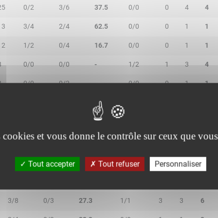
25
0/2
3/6
37.5
0/0
0
4
4
13
3/4
2/4
62.5
0/0
0
1
1
12
1/2
0/4
16.7
0/0
0
1
1
8
0/0
0/0
-
1/2
1
3
4
8
0/0
0/2
-
0/0
0
1
1
es cookies et vous donne le contrôle sur ceux que vous
2R/2T
3R/3T
TR/TT
1R/1T
RO
RD
RT
Tout accepter
Tout refuser
Personnaliser
0/2
1/4
16.7
0/0
0
2
2
3/8
0/3
27.3
1/1
3
3
6