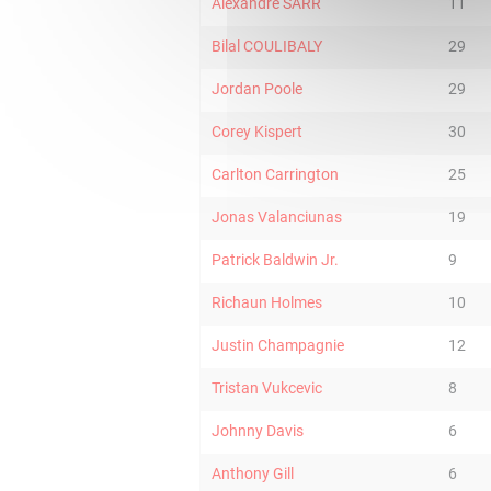
Alexandre SARR
11
Bilal COULIBALY
29
Jordan Poole
29
Corey Kispert
30
Carlton Carrington
25
Jonas Valanciunas
19
Patrick Baldwin Jr.
9
Richaun Holmes
10
Justin Champagnie
12
Tristan Vukcevic
8
Johnny Davis
6
Anthony Gill
6