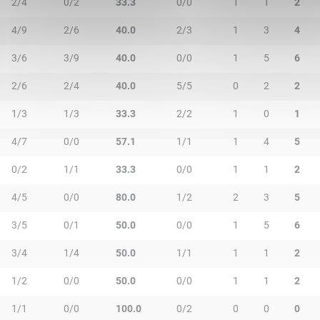
2/4
0/2
33.3
0/0
1
1
2
4/9
2/6
40.0
2/3
1
3
4
3/6
3/9
40.0
0/0
1
5
6
2/6
2/4
40.0
5/5
0
2
2
1/3
1/3
33.3
2/2
1
0
1
4/7
0/0
57.1
1/1
1
4
5
0/2
1/1
33.3
0/0
1
1
2
4/5
0/0
80.0
1/2
2
3
5
3/5
0/1
50.0
0/0
1
5
6
3/4
1/4
50.0
1/1
1
1
2
1/2
0/0
50.0
0/0
1
1
2
1/1
0/0
100.0
0/2
0
0
0