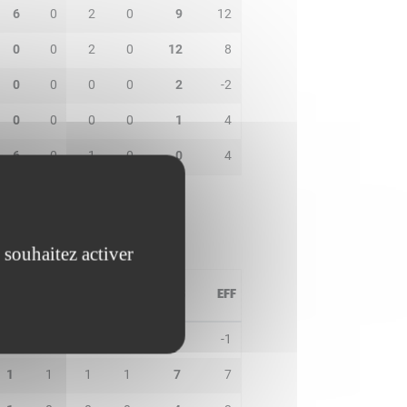
6
0
2
0
9
12
0
0
2
0
12
8
0
0
0
0
2
-2
0
0
0
0
1
4
6
0
1
0
0
4
 souhaitez activer
PD
IN
BP
CO
PTS
EFF
1
0
2
0
3
-1
1
1
1
1
7
7