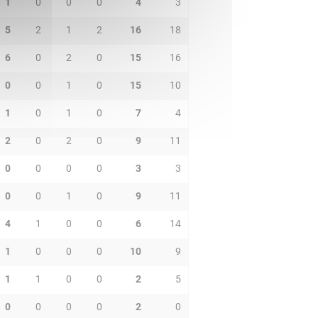
1
0
0
0
4
3
5
2
1
2
16
18
6
0
2
0
15
16
0
0
1
0
15
10
1
0
1
0
7
4
2
0
2
0
9
11
0
0
0
0
3
3
0
0
1
0
9
11
4
1
0
0
6
14
1
0
0
0
10
9
1
1
0
0
2
5
0
0
0
0
2
0