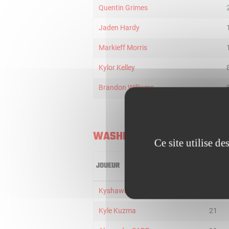
Quentin Grimes
Jaden Hardy
Markieff Morris
Kylor Kelley
Brandon Williams
WASHINGTON WIZARDS
Ce site utilise d
JOUEUR
MIN
Kyshawn George
25
Kyle Kuzma
21