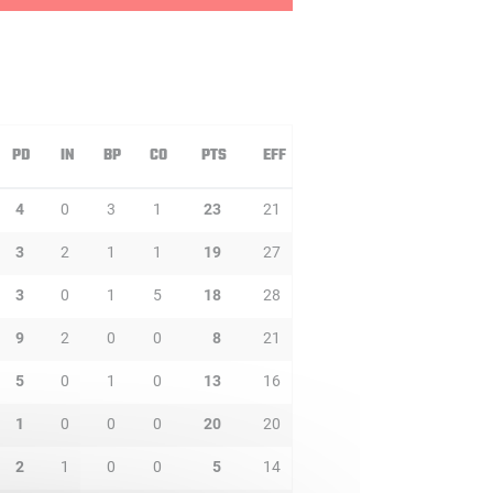
PD
IN
BP
CO
PTS
EFF
4
0
3
1
23
21
3
2
1
1
19
27
3
0
1
5
18
28
9
2
0
0
8
21
5
0
1
0
13
16
1
0
0
0
20
20
2
1
0
0
5
14