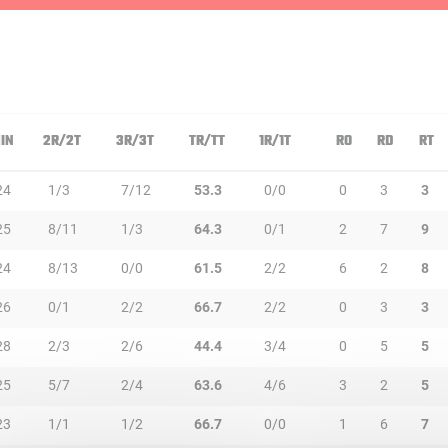
IN
2R/2T
3R/3T
TR/TT
1R/1T
RO
RD
RT
24
1/3
7/12
53.3
0/0
0
3
3
25
8/11
1/3
64.3
0/1
2
7
9
24
8/13
0/0
61.5
2/2
6
2
8
26
0/1
2/2
66.7
2/2
0
3
3
28
2/3
2/6
44.4
3/4
0
5
5
25
5/7
2/4
63.6
4/6
3
2
5
23
1/1
1/2
66.7
0/0
1
6
7